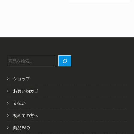
¥36,863
は
で
¥30,940
し
で
た。
す。
検
索
ショップ
お買い物カゴ
支払い
初めての方へ
商品FAQ