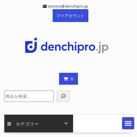
Skip
service@denchipro.jp
to
マイアカウント
content
0
検
索
カテゴリー