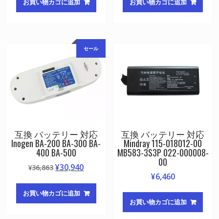
お買い物カゴに追加
お買い物カゴに追加
セール
互換 バッテリー 対応
互換 バッテリー 対応
Inogen BA-200 BA-300 BA-
Mindray 115-018012-00
400 BA-500
MB583-3S3P 022-000008-
00
元
現
¥
30,940
¥
36,863
¥
6,460
の
在
価
の
お買い物カゴに追加
格
価
お買い物カゴに追加
は
格