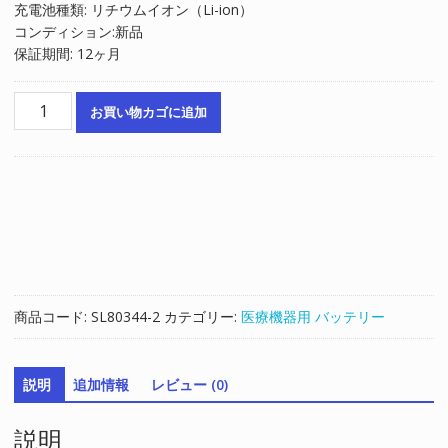
充電池種類: リチウムイオン（Li-ion）
コンディション:新品
保証期間: 12ヶ月
互
お買い物カゴに追加
換
バ
ッ
テ
リ
ー
対
応
Suresign
商品コード:
SL80344-2
カテゴリー:
医療機器用 バッテリー
VS2,VS3,V24E,VS4,VM4,VM6,VM8,VM3
個
説明
追加情報
レビュー (0)
説明