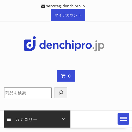
Skip
service@denchipro.jp
to
マイアカウント
content
0
検
索
カテゴリー