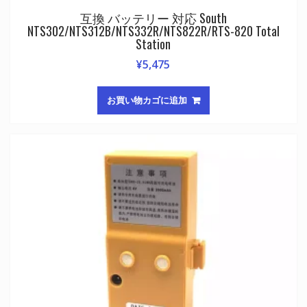
互換 バッテリー 対応 South
NTS302/NTS312B/NTS332R/NTS822R/RTS-820 Total
Station
¥
5,475
お買い物カゴに追加