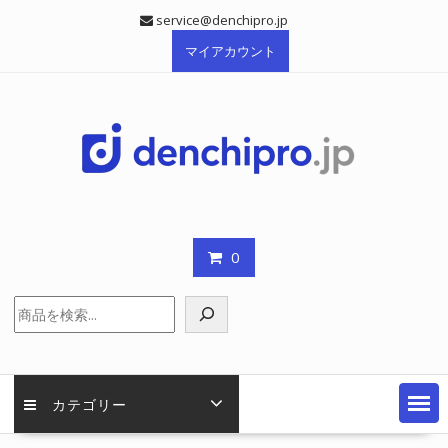
Skip
service@denchipro.jp
to
マイアカウント
content
0
検
索
カテゴリー