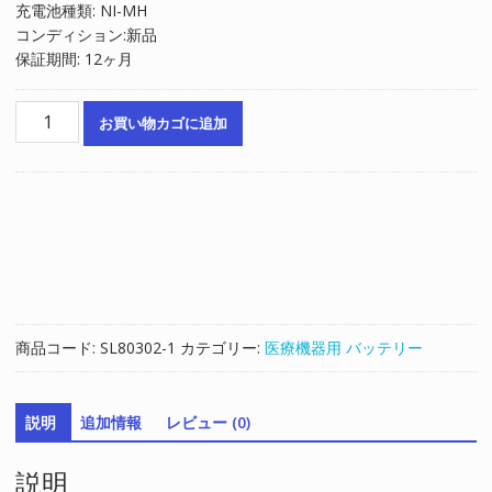
充電池種類: NI-MH
コンディション:新品
保証期間: 12ヶ月
互
お買い物カゴに追加
換
バ
ッ
テ
リ
ー
対
応
SINO
商品コード:
SL80302-1
カテゴリー:
医療機器用 バッテリー
SN-
1800
SN-
説明
追加情報
レビュー (0)
1500H
UPREOL
説明
UPR-