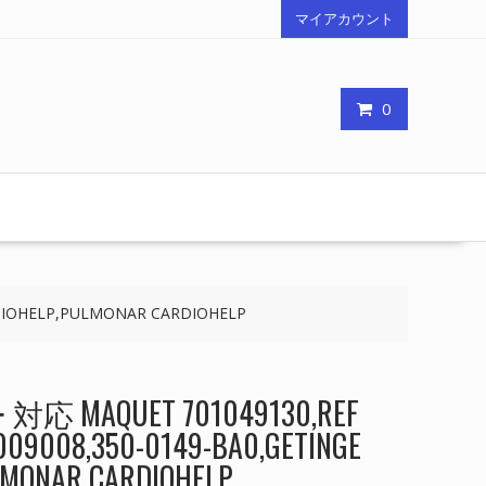
マイアカウント
0
DIOHELP,PULMONAR CARDIOHELP
MAQUET 701049130,REF
009008,350-0149-BA0,GETINGE
LMONAR CARDIOHELP