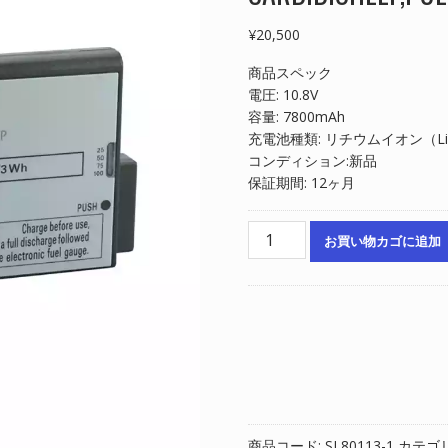
¥
20,500
商品スペック
電圧: 10.8V
容量: 7800mAh
充電池種類: リチウムイオン（Li-
コンディション:新品
保証期間: 12ヶ月
互
お買い物カゴに追加
換
バ
ッ
テ
リ
ー
対
応
MAQUET
商品コード:
SL80113-1
カテゴ