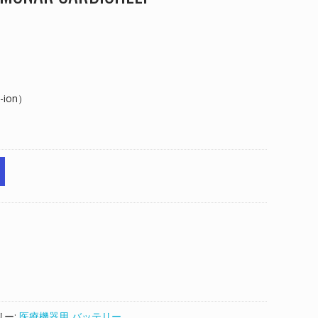
ion）
リー:
医療機器用 バッテリー