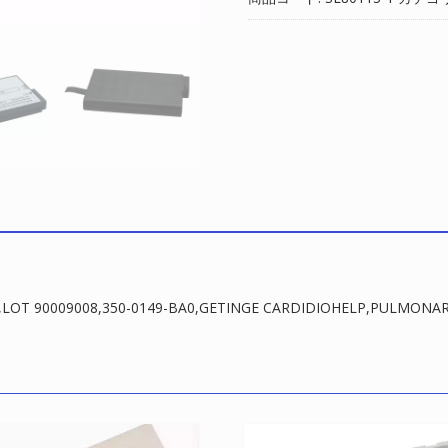
701049130,REF
70104.930,LOT
90009008,350-
0149-
BA0,GETINGE
CARDIDIOHELP,PULMONAR
CARDIOHELP
個
OT 90009008,350-0149-BA0,GETINGE CARDIDIOHELP,PULMONA