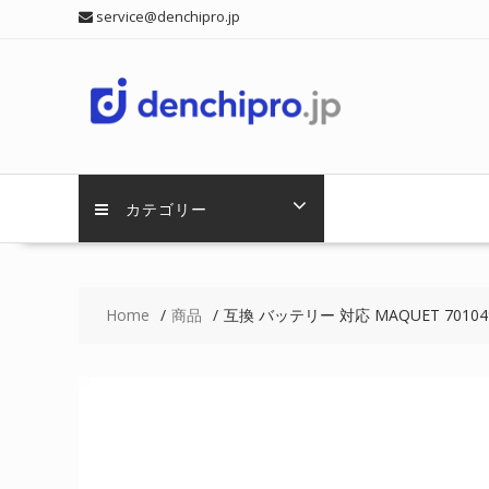
Skip
service@denchipro.jp
to
content
カテゴリー
Home
商品
互換 バッテリー 対応 MAQUET 701049130