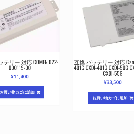
テリー 対応 COMEN 022-
互換 バッテリー 対応 Canon
000119-00
401C CXDI-401G CXDI-50G C
CXDI-55G
¥
11,400
¥
33,500
お買い物カゴに追加
お買い物カゴに追加