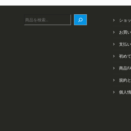
検
ショ
索
お買
支払
初め
商品F
規約
個人