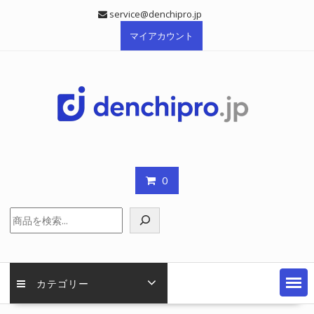
Skip
service@denchipro.jp
to
マイアカウント
content
0
検
索
カテゴリー