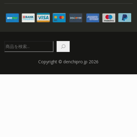
検
索
Copyright © denchipro.jp 2026