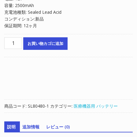
容量: 2500mAh
充電池種類: Sealed Lead Acid
コンディション:新品
保証期間: 12ヶ月
互
お買い物カゴに追加
換
バ
ッ
テ
リ
ー
対
応
HP
商品コード:
SL80480-1
カテゴリー:
医療機器用 バッテリー
43120A,43200,43200A,43100A,43110A,43130,43130A,43100,7867
個
説明
追加情報
レビュー (0)