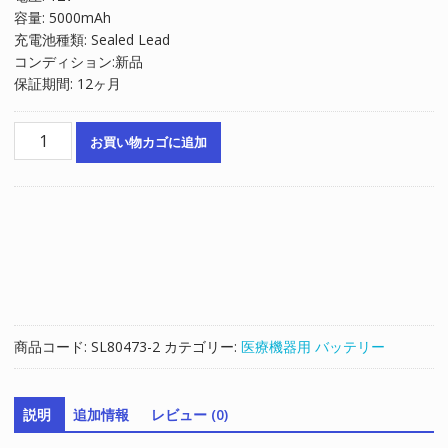
容量: 5000mAh
充電池種類: Sealed Lead
コンディション:新品
保証期間: 12ヶ月
互
お買い物カゴに追加
換
バ
ッ
テ
リ
ー
対
応
CareFusion
商品コード:
SL80473-2
カテゴリー:
医療機器用 バッテリー
Pulmonetic
LTV900
LTV950
説明
追加情報
レビュー (0)
LTV1000
LTV1150