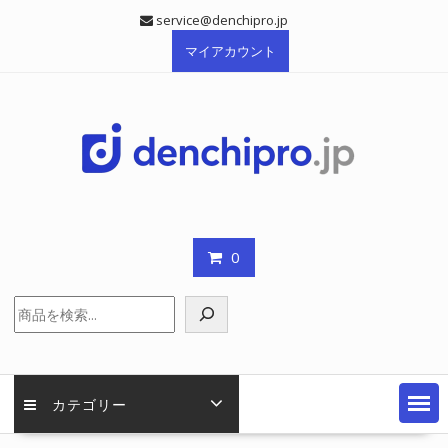
Skip
service@denchipro.jp
to
マイアカウント
content
0
検
索
カテゴリー