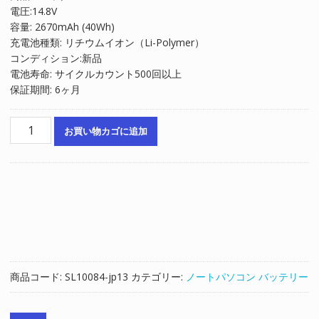
電圧:14.8V
格
価
容量: 2670mAh (40Wh)
は
格
充電池種類: リチウムイオン（Li-Polymer）
¥6,422
は
コンディション:新品
で
¥4,348
電池寿命: サイクルカウント500回以上
し
で
保証期間: 6ヶ月
た。
す。
ノ
お買い物カゴに追加
ー
ト
パ
ソ
コ
ン
純
正
バ
商品コード:
SL10084-jp13
カテゴリー:
ノートパソコン バッテリー
ッ
テ
リ