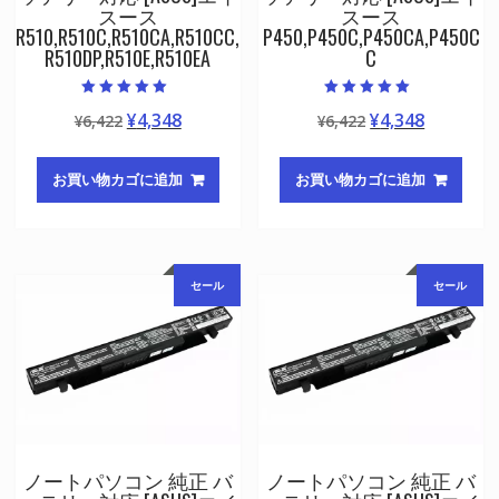
スース
スース
R510,R510C,R510CA,R510CC,
P450,P450C,P450CA,P450C
R510DP,R510E,R510EA
C
5段階中
5段階中
元
現
元
現
¥
4,348
¥
4,348
¥
6,422
¥
6,422
5.00
5.00
の評価
の評価
の
在
の
在
価
の
価
の
お買い物カゴに追加
お買い物カゴに追加
格
価
格
価
は
格
は
格
¥6,422
は
¥6,422
は
で
¥4,348
で
¥4,348
セール
セール
し
で
し
で
た。
す。
た。
す。
ノートパソコン 純正 バ
ノートパソコン 純正 バ