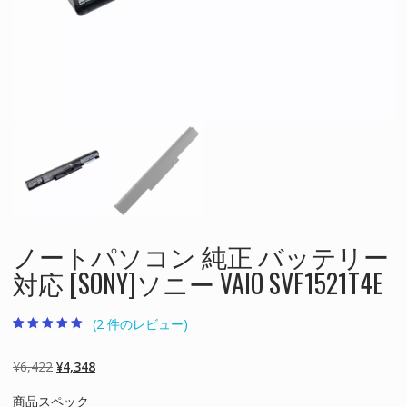
ノートパソコン 純正 バッテリー
対応 [SONY]ソニー VAIO SVF1521T4E
(
2
件のレビュー)
2
件の利用者評価
に基づく5段階
評価のうち、
元
現
¥
6,422
¥
4,348
5.00
点
の
在
商品スペック
価
の