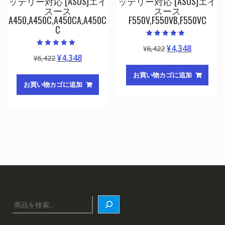
ッテリー対応 [ASUS]エイ
ッテリー対応 [ASUS]エイ
スース
スース
A450,A450C,A450CA,A450C
F550V,F550VB,F550VC
C
5段階中
元
現
¥
4,348
¥
6,422
5.00
5段階中
の評価
元
現
¥
4,348
¥
6,422
の
在
5.00
の評価
の
在
価
の
お買い物カゴに追加
価
の
格
価
お買い物カゴに追加
格
価
は
格
は
格
¥6,422
は
¥6,422
は
で
¥4,348
で
¥4,348
し
で
し
で
た。
す。
た。
す。
検
索