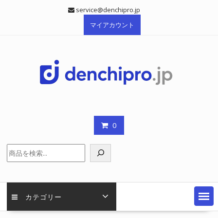
Skip
service@denchipro.jp
to
マイアカウント
content
0
検
索
カテゴリー