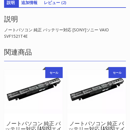
説明
追加情報
レビュー (2)
ー
対
説明
応
[SONY]
ソ
ノートパソコン 純正 バッテリー対応 [SONY]ソニー VAIO
ニ
SVF1521T4E
ー
VAIO
関連商品
SVF1521T4E
個
セール
セール
ノートパソコン 純正 バ
ノートパソコン 純正 バ
ッテリー対応 [ASUS]エイ
ッテリー対応 [ASUS]エイ