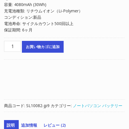
容量: 4080mAh (30Wh)
は
格
充電池種類: リチウムイオン（Li-Polymer）
¥5,504
は
コンディション:新品
で
¥3,736
電池寿命: サイクルカウント500回以上
し
で
保証期間: 6ヶ月
た。
す。
ノ
お買い物カゴに追加
ー
ト
パ
ソ
コ
ン
純
正
バ
商品コード:
SL10082-jp9
カテゴリー:
ノートパソコン バッテリー
ッ
テ
リ
説明
追加情報
レビュー (2)
ー