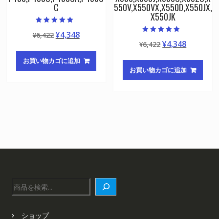
C
550V,X550VX,X550D,X550JX,
X550JK
5段階中
元
現
¥
4,348
¥
6,422
5.00
5段階中
の評価
元
現
¥
4,348
の
在
¥
6,422
5.00
の評価
の
在
価
の
お買い物カゴに追加
価
の
格
価
お買い物カゴに追加
格
価
は
格
は
格
¥6,422
は
¥6,422
は
で
¥4,348
で
¥4,348
し
で
し
で
た。
す。
た。
す。
検
索
ショップ