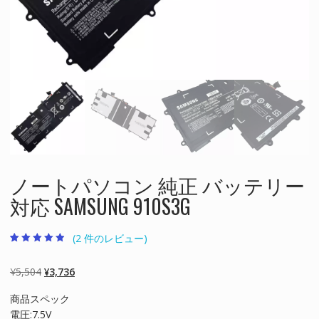
ノートパソコン 純正 バッテリー
対応 SAMSUNG 910S3G
(
2
件のレビュー)
2
件の利用者評
価に基づく5
段階評価のう
元
現
¥
5,504
¥
3,736
ち、
4.50
点
の
在
商品スペック
価
の
電圧:7.5V
格
価