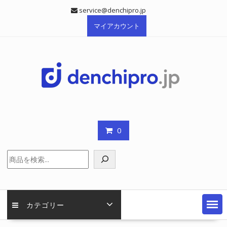
Skip
service@denchipro.jp
to
マイアカウント
content
0
検
索
カテゴリー