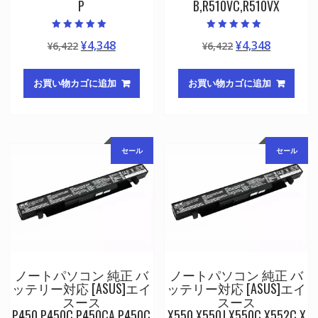
P
B,R510VC,R510VX
5段階中
5段階中
元
現
元
現
¥
4,348
¥
4,348
¥
6,422
¥
6,422
5.00
5.00
の評価
の評価
の
在
の
在
価
の
価
の
お買い物カゴに追加
お買い物カゴに追加
格
価
格
価
は
格
は
格
¥6,422
は
¥6,422
は
で
¥4,348
で
¥4,348
セール
セール
し
で
し
で
た。
す。
た。
す。
ノートパソコン 純正 バ
ノートパソコン 純正 バ
ッテリー対応 [ASUS]エイ
ッテリー対応 [ASUS]エイ
スース
スース
P450,P450C,P450CA,P450C
X550,X550J,X550C,X552C,X