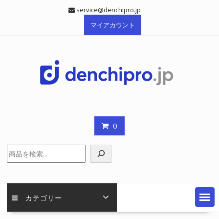
Skip
service@denchipro.jp
to
マイアカウント
content
0
検
索
カテゴリー