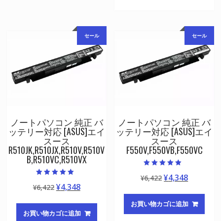
は
格
で
¥4,348
¥6,422
は
し
で
で
¥4,348
た。
す。
セール
セール
し
で
た。
す。
ノートパソコン 純正 バ
ノートパソコン 純正 バ
ッテリー対応 [ASUS]エイ
ッテリー対応 [ASUS]エイ
スース
スース
R510JK,R510JX,R510V,R510V
F550V,F550VB,F550VC
B,R510VC,R510VX
5段階中
元
現
¥
4,348
¥
6,422
5.00
5段階中
の評価
元
現
¥
4,348
¥
6,422
の
在
5.00
の評価
の
在
価
の
お買い物カゴに追加
価
の
格
価
お買い物カゴに追加
格
価
は
格