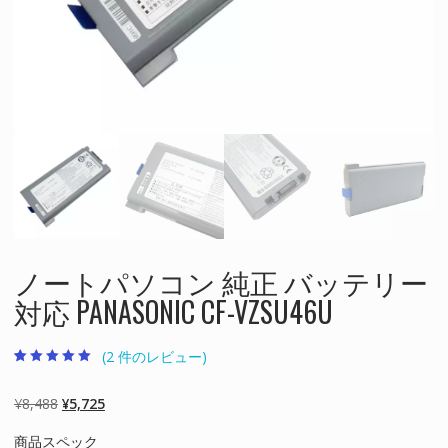
ノートパソコン 純正 バッテリー
対応 PANASONIC CF-VZSU46U
(
2
件のレビュー)
2
件の利用者評価
に基づく5段階
評価のうち、
元
現
¥
8,488
¥
5,725
5.00
点
の
在
商品スペック
価
の