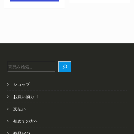
は
格
¥6,422
は
¥6,422
は
で
¥4,348
で
¥4,348
し
で
し
で
た。
す。
た。
す。
検
索
ショップ
お買い物カゴ
支払い
初めての方へ
商品FAQ