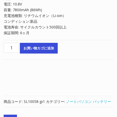
電圧: 10.8V
格
価
容量: 7800mAh (86Wh)
は
格
充電池種類: リチウムイオン（Li-ion）
¥8,488
は
コンディション:新品
で
¥5,725
電池寿命: サイクルカウント500回以上
し
で
保証期間: 6ヶ月
た。
す。
ノ
お買い物カゴに追加
ー
ト
パ
ソ
コ
ン
純
正
バ
商品コード:
SL10058-jp1
カテゴリー:
ノートパソコン バッテリー
ッ
テ
リ