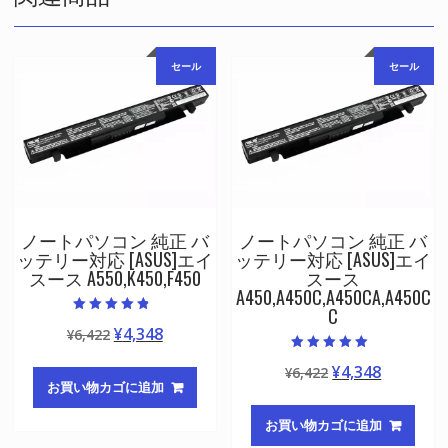
セール
セール
ノートパソコン 純正 バ
ノートパソコン 純正 バ
ッテリー対応 [ASUS]エイ
ッテリー対応 [ASUS]エイ
スース A550,K450,F450
スース
A450,A450C,A450CA,A450C
C
5段階中
元
現
¥
4,348
¥
6,422
4.50
の評価
の
在
5段階中
元
現
¥
4,348
¥
6,422
5.00
価
の
の評価
お買い物カゴに追加
の
在
格
価
価
の
は
格
お買い物カゴに追加
格
価
¥6,422
は