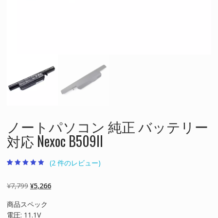
ノートパソコン 純正 バッテリー
対応 Nexoc B509II
(
2
件のレビュー)
2
件の利用者評価
に基づく5段階
評価のうち、
元
現
¥
7,799
¥
5,266
5.00
点
の
在
商品スペック
価
の
電圧: 11.1V
格
価