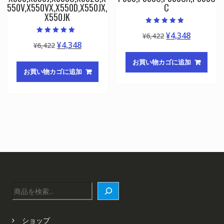
550V,X550VX,X550D,X550JX,
C
X550JK
5段階中
元
現
¥
4,348
¥
6,422
5.00
5段階中
の評価
元
現
¥
4,348
¥
6,422
の
在
5.00
の評価
の
在
価
の
お買い物カゴに追加
価
の
格
価
お買い物カゴに追加
格
価
は
格
は
格
¥6,422
は
¥6,422
は
で
¥4,348
で
¥4,348
し
で
し
で
た。
す。
た。
す。
検
索
ショップ