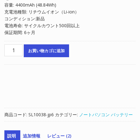
容量: 4400mAh (48.84Wh)
は
格
充電池種類: リチウムイオン（Li-ion）
¥7,799
は
コンディション:新品
で
¥5,266
電池寿命: サイクルカウント500回以上
し
で
保証期間: 6ヶ月
た。
す。
ノ
お買い物カゴに追加
ー
ト
パ
ソ
コ
ン
純
正
バ
商品コード:
SL10038-jp6
カテゴリー:
ノートパソコン バッテリー
ッ
テ
リ
説明
追加情報
レビュー (2)
ー