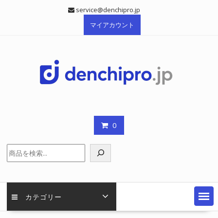
Skip
service@denchipro.jp
to
マイアカウント
content
0
検
索
カテゴリー