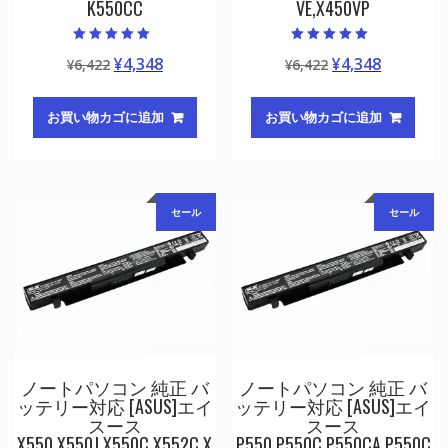
K550CC
VE,X450VP
5段階中
5段階中
元
現
元
現
¥
4,348
¥
4,348
¥
6,422
¥
6,422
5.00
5.00
の評価
の評価
の
在
の
在
価
の
価
の
お買い物カゴに追加
お買い物カゴに追加
格
価
格
価
は
格
は
格
¥6,422
は
¥6,422
は
で
¥4,348
で
¥4,348
セール
セール
し
で
し
で
た。
す。
た。
す。
ノートパソコン 純正 バ
ノートパソコン 純正 バ
ッテリー対応 [ASUS]エイ
ッテリー対応 [ASUS]エイ
スース
スース
X550,X550J,X550C,X552C,X
P550,P550C,P550CA,P550C