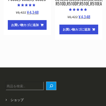
R510D,R510DP,R510E,R510EA
5段階中
元
現
¥
4,348
¥
6,422
4.50
5段階中
の評価
元
現
¥
4,348
の
在
¥
6,422
4.50
の評価
の
在
価
の
お買い物カゴに追加
価
の
格
価
お買い物カゴに追加
格
価
は
格
は
格
¥6,422
は
¥6,422
は
で
¥4,348
で
¥4,348
し
で
し
で
た。
す。
た。
す。
検
索
ショップ