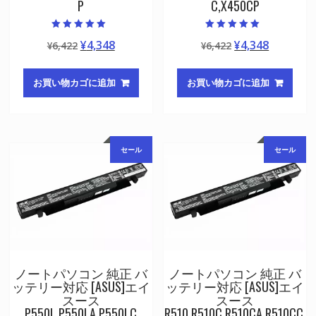
P
C,X450CP
5段階中
5段階中
元
現
元
現
¥
4,348
¥
4,348
¥
6,422
¥
6,422
5.00
5.00
の評価
の評価
の
在
の
在
価
の
価
の
お買い物カゴに追加
お買い物カゴに追加
格
価
格
価
は
格
は
格
¥6,422
は
¥6,422
は
で
¥4,348
で
¥4,348
セール
セール
し
で
し
で
た。
す。
た。
す。
ノートパソコン 純正 バ
ノートパソコン 純正 バ
ッテリー対応 [ASUS]エイ
ッテリー対応 [ASUS]エイ
スース
スース
P550L,P550LA,P550LC
R510,R510C,R510CA,R510CC,