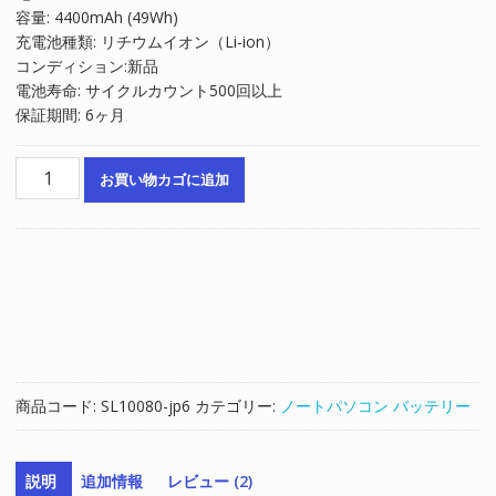
容量: 4400mAh (49Wh)
は
格
充電池種類: リチウムイオン（Li-ion）
¥7,570
は
コンディション:新品
で
¥5,113
電池寿命: サイクルカウント500回以上
し
で
保証期間: 6ヶ月
た。
す。
ノ
お買い物カゴに追加
ー
ト
パ
ソ
コ
ン
純
正
バ
商品コード:
SL10080-jp6
カテゴリー:
ノートパソコン バッテリー
ッ
テ
リ
説明
追加情報
レビュー (2)
ー