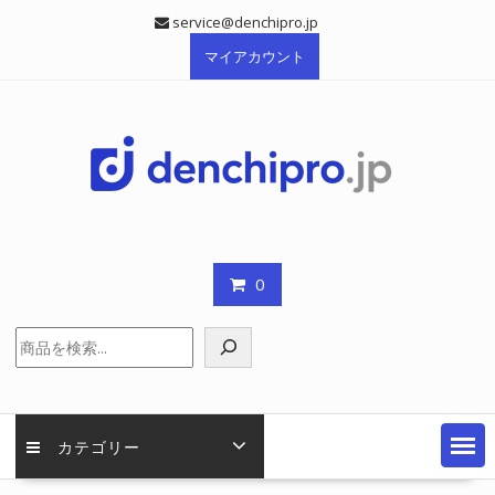
Skip
service@denchipro.jp
to
マイアカウント
content
0
検
索
カテゴリー