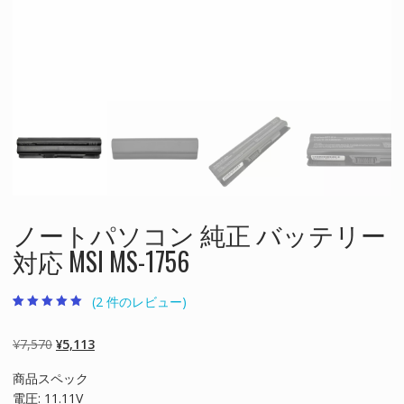
ノートパソコン 純正 バッテリー
対応 MSI MS-1756
(
2
件のレビュー)
2
件の利用者評価
に基づく5段階
評価のうち、
元
現
¥
7,570
¥
5,113
5.00
点
の
在
商品スペック
価
の
電圧: 11.11V
格
価