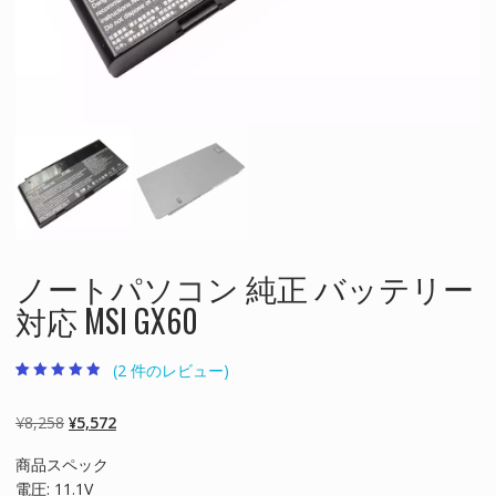
ノートパソコン 純正 バッテリー
対応 MSI GX60
(
2
件のレビュー)
2
件の利用者評
価に基づく5
段階評価のう
元
現
¥
8,258
¥
5,572
ち、
4.50
点
の
在
商品スペック
価
の
電圧: 11.1V
格
価