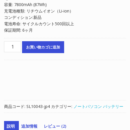
容量: 7800mAh (87Wh)
は
格
充電池種類: リチウムイオン（Li-ion）
¥8,258
は
コンディション:新品
で
¥5,572
電池寿命: サイクルカウント500回以上
し
で
保証期間: 6ヶ月
た。
す。
ノ
お買い物カゴに追加
ー
ト
パ
ソ
コ
ン
純
正
バ
商品コード:
SL10043-jp4
カテゴリー:
ノートパソコン バッテリー
ッ
テ
リ
説明
追加情報
レビュー (2)
ー