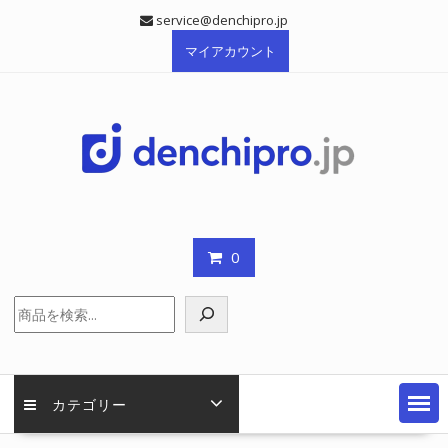
Skip
service@denchipro.jp
to
マイアカウント
content
0
検
索
カテゴリー