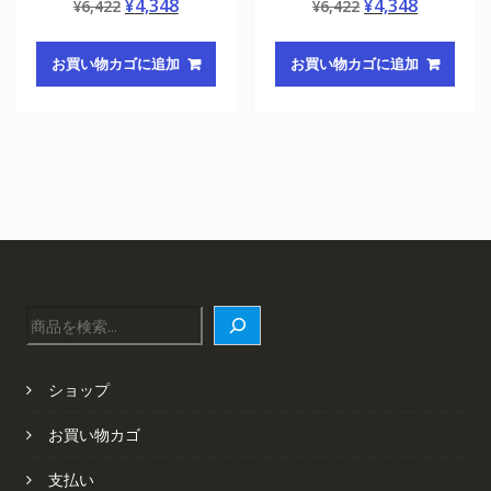
元
現
元
現
¥
4,348
¥
4,348
¥
6,422
¥
6,422
5.00
5.00
の評価
の評価
の
在
の
在
価
の
価
の
お買い物カゴに追加
お買い物カゴに追加
格
価
格
価
は
格
は
格
¥6,422
は
¥6,422
は
で
¥4,348
で
¥4,348
し
で
し
で
た。
す。
た。
す。
検
索
ショップ
お買い物カゴ
支払い