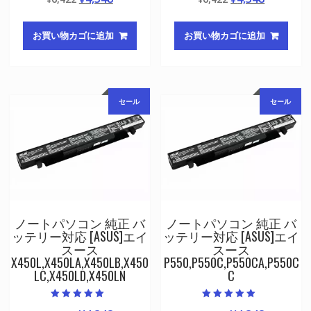
の評価
の評価
の
在
の
在
価
の
価
の
お買い物カゴに追加
お買い物カゴに追加
格
価
格
価
は
格
は
格
¥6,422
は
¥6,422
は
で
¥4,348
で
¥4,348
セール
セール
し
で
し
で
た。
す。
た。
す。
ノートパソコン 純正 バ
ノートパソコン 純正 バ
ッテリー対応 [ASUS]エイ
ッテリー対応 [ASUS]エイ
スース
スース
X450L,X450LA,X450LB,X450
P550,P550C,P550CA,P550C
LC,X450LD,X450LN
C
5段階中
5段階中