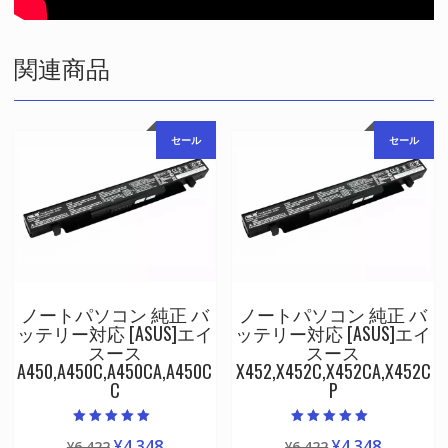
関連商品
セール
セール
ノートパソコン 純正 バ
ノートパソコン 純正 バ
ッテリー対応 [ASUS]エイ
ッテリー対応 [ASUS]エイ
スース
スース
A450,A450C,A450CA,A450C
X452,X452C,X452CA,X452C
C
P
5段階中
5段階中
元
現
元
現
¥
4,348
¥
4,348
¥
6,422
¥
6,422
5.00
5.00