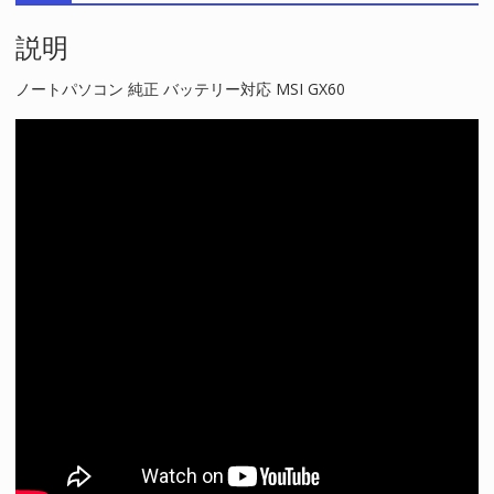
対
説明
応
MSI
GX60
ノートパソコン 純正 バッテリー対応 MSI GX60
個