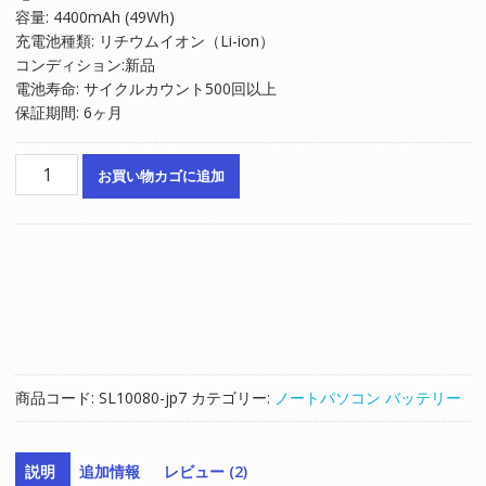
容量: 4400mAh (49Wh)
は
格
充電池種類: リチウムイオン（Li-ion）
¥7,570
は
コンディション:新品
で
¥5,113
電池寿命: サイクルカウント500回以上
し
で
保証期間: 6ヶ月
た。
す。
ノ
お買い物カゴに追加
ー
ト
パ
ソ
コ
ン
純
正
バ
商品コード:
SL10080-jp7
カテゴリー:
ノートパソコン バッテリー
ッ
テ
リ
説明
追加情報
レビュー (2)
ー