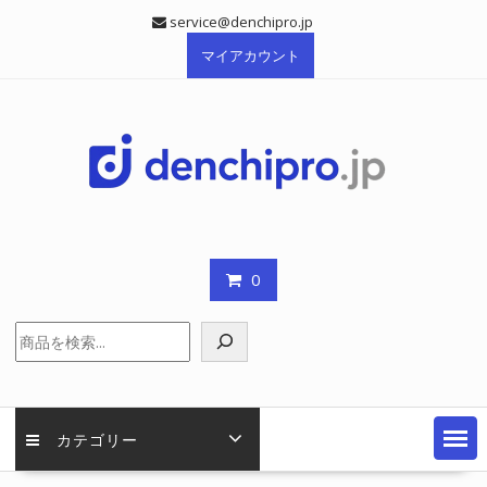
Skip
service@denchipro.jp
to
マイアカウント
content
0
検
索
カテゴリー