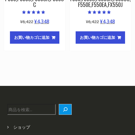
C
F550E,F550EA,FX550J
5段階中
5段階中
元
現
元
現
¥
4,348
¥
4,348
¥
6,422
¥
6,422
5.00
4.50
の評価
の評価
の
在
の
在
価
の
価
の
お買い物カゴに追加
お買い物カゴに追加
格
価
格
価
は
格
は
格
¥6,422
は
¥6,422
は
で
¥4,348
で
¥4,348
し
で
し
で
た。
す。
た。
す。
検
索
ショップ