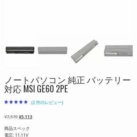
ノートパソコン 純正 バッテリー
対応 MSI GE60 2PE
(
2
件のレビュー)
2
件の利用者評
価に基づく5
段階評価のう
元
現
¥
7,570
¥
5,113
ち、
4.50
点
の
在
商品スペック
価
の
電圧: 11.11V
格
価