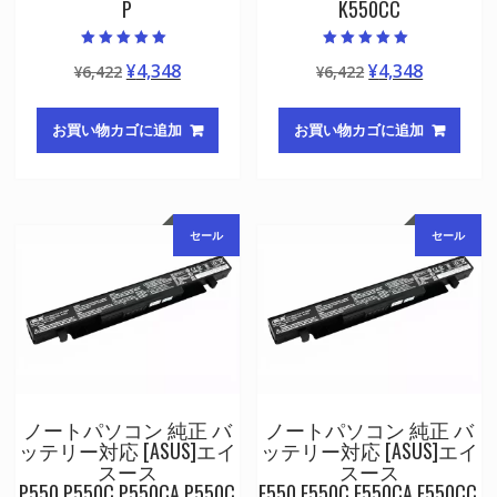
P
K550CC
5段階中
5段階中
元
現
元
現
¥
4,348
¥
4,348
¥
6,422
¥
6,422
5.00
5.00
の評価
の評価
の
在
の
在
価
の
価
の
お買い物カゴに追加
お買い物カゴに追加
格
価
格
価
は
格
は
格
¥6,422
は
¥6,422
は
で
¥4,348
で
¥4,348
セール
セール
し
で
し
で
た。
す。
た。
す。
ノートパソコン 純正 バ
ノートパソコン 純正 バ
ッテリー対応 [ASUS]エイ
ッテリー対応 [ASUS]エイ
スース
スース
P550,P550C,P550CA,P550C
F550,F550C,F550CA,F550CC,