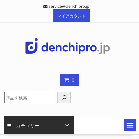
Skip
service@denchipro.jp
to
マイアカウント
content
0
検
索
カテゴリー