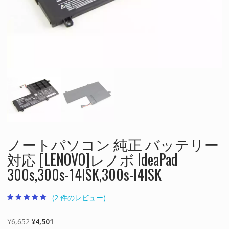
ノートパソコン 純正 バッテリー
対応 [LENOVO]レノボ IdeaPad
300s,300s-14ISK,300s-I4ISK
(
2
件のレビュー)
2
件の利用者評価
に基づく5段階
評価のうち、
元
現
¥
6,652
¥
4,501
5.00
点