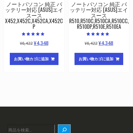
ノートパソコン 純正 バ
ノートパソコン 純正 バ
ッテリー対応 [ASUS]エイ
ッテリー対応 [ASUS]エイ
スース
スース
X452,X452C,X452CA,X452C
R510,R510C,R510CA,R510CC,
P
R510DP,R510E,R510EA
5段階中
5段階中
元
現
元
現
¥
4,348
¥
4,348
¥
6,422
¥
6,422
5.00
5.00
の評価
の評価
の
在
の
在
価
の
価
の
お買い物カゴに追加
お買い物カゴに追加
格
価
格
価
は
格
は
格
¥6,422
は
¥6,422
は
で
¥4,348
で
¥4,348
し
で
し
で
た。
す。
た。
す。
検