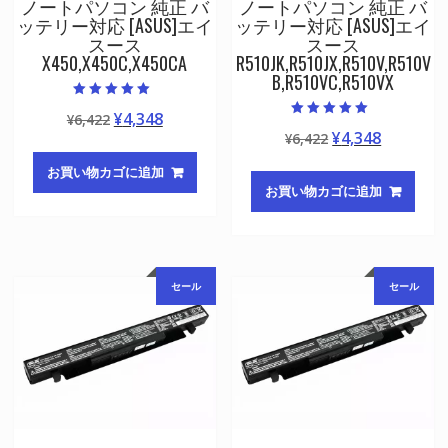
ノートパソコン 純正 バ
ノートパソコン 純正 バ
ッテリー対応 [ASUS]エイ
ッテリー対応 [ASUS]エイ
スース
スース
X450,X450C,X450CA
R510JK,R510JX,R510V,R510V
B,R510VC,R510VX
5段階中
元
現
¥
4,348
¥
6,422
5.00
5段階中
の評価
元
現
¥
4,348
の
在
¥
6,422
5.00
の評価
の
在
価
の
お買い物カゴに追加
価
の
格
価
お買い物カゴに追加
格
価
は
格
は
格
¥6,422
は
¥6,422
は
で
¥4,348
で
¥4,348
し
で
セール
セール
し
で
た。
す。
た。
す。