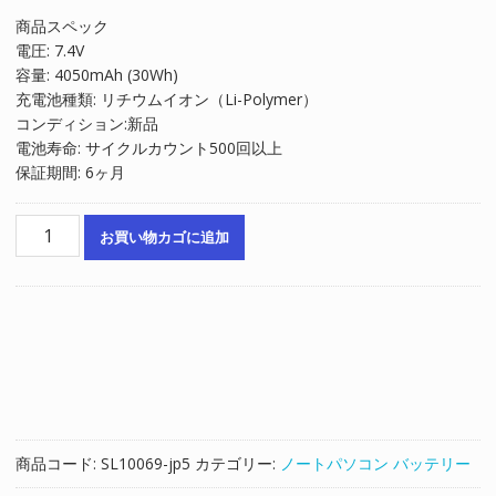
の
在
商品スペック
価
の
電圧: 7.4V
格
価
容量: 4050mAh (30Wh)
は
格
充電池種類: リチウムイオン（Li-Polymer）
¥6,652
は
コンディション:新品
で
¥4,501
電池寿命: サイクルカウント500回以上
し
で
保証期間: 6ヶ月
た。
す。
ノ
お買い物カゴに追加
ー
ト
パ
ソ
コ
ン
純
正
バ
商品コード:
SL10069-jp5
カテゴリー:
ノートパソコン バッテリー
ッ
テ