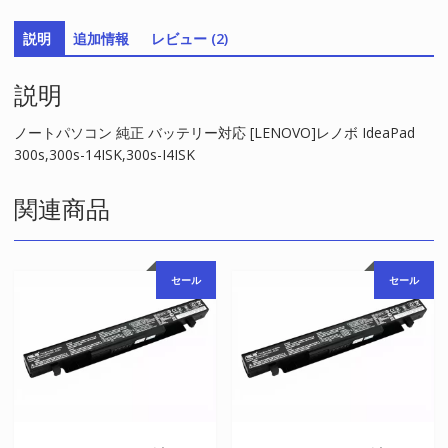
リ
説明
追加情報
レビュー (2)
ー
対
説明
応
[LENOVO]
レ
ノートパソコン 純正 バッテリー対応 [LENOVO]レノボ IdeaPad
ノ
300s,300s-14ISK,300s-I4ISK
ボ
IdeaPad
関連商品
300s,300s-
14ISK,300s-
I4ISK
セール
セール
個