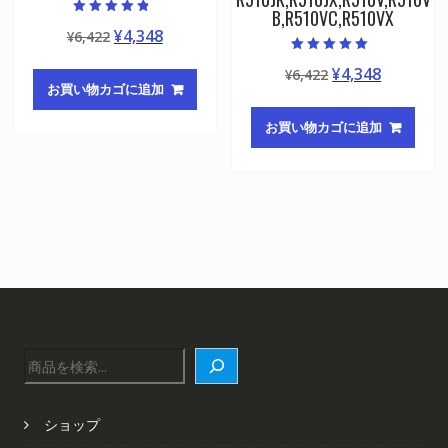
B,R510VC,R510VX
5段階中
元
現
¥
4,348
¥
6,422
4.50
の評価
の
在
5段階中
元
現
¥
4,348
¥
6,422
5.00
価
の
の評価
お買い物カゴに追加
の
在
格
価
価
の
は
格
お買い物カゴに追加
格
価
¥6,422
は
は
格
で
¥4,348
¥6,422
は
し
で
で
¥4,348
た。
す。
し
で
た。
す。
検
索
ショップ