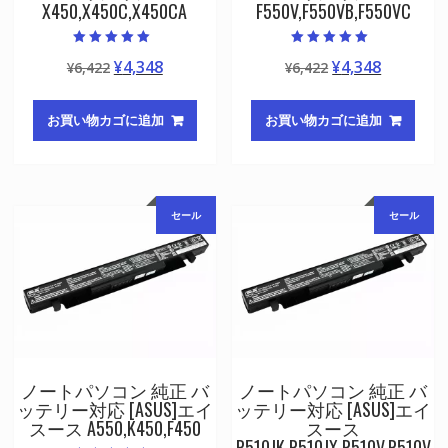
X450,X450C,X450CA
F550V,F550VB,F550VC
5段階中
5段階中
元
現
元
現
¥
4,348
¥
4,348
¥
6,422
¥
6,422
5.00
5.00
の評価
の評価
の
在
の
在
価
の
価
の
お買い物カゴに追加
お買い物カゴに追加
格
価
格
価
は
格
は
格
¥6,422
は
¥6,422
は
で
¥4,348
で
¥4,348
セール
セール
し
で
し
で
た。
す。
た。
す。
ノートパソコン 純正 バ
ノートパソコン 純正 バ
ッテリー対応 [ASUS]エイ
ッテリー対応 [ASUS]エイ
スース A550,K450,F450
スース
R510JK,R510JX,R510V,R510V