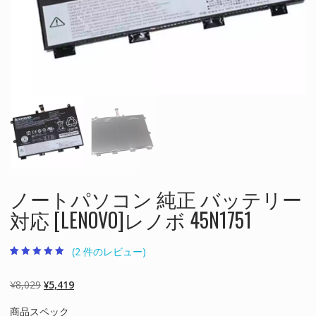
ノートパソコン 純正 バッテリー
対応 [LENOVO]レノボ 45N1751
(
2
件のレビュー)
2
件の利用者評価
に基づく5段階
評価のうち、
元
現
¥
8,029
¥
5,419
5.00
点
の
在
商品スペック
価
の