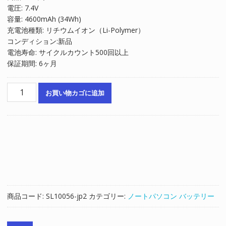
電圧: 7.4V
格
価
容量: 4600mAh (34Wh)
は
格
充電池種類: リチウムイオン（Li-Polymer）
¥8,029
は
コンディション:新品
で
¥5,419
電池寿命: サイクルカウント500回以上
し
で
保証期間: 6ヶ月
た。
す。
ノ
お買い物カゴに追加
ー
ト
パ
ソ
コ
ン
純
正
バ
商品コード:
SL10056-jp2
カテゴリー:
ノートパソコン バッテリー
ッ
テ
リ