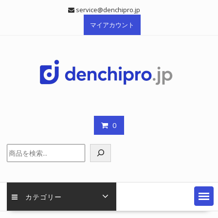
Skip
service@denchipro.jp
to
マイアカウント
content
0
検
索
カテゴリー