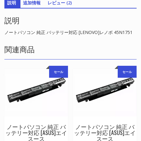
説明
追加情報
レビュー (2)
ー
対
説明
応
[LENOVO]
レ
ノートパソコン 純正 バッテリー対応 [LENOVO]レノボ 45N1751
ノ
ボ
関連商品
45N1751
個
セール
セール
ノートパソコン 純正 バ
ノートパソコン 純正 バ
ッテリー対応 [ASUS]エイ
ッテリー対応 [ASUS]エイ
スース
スース