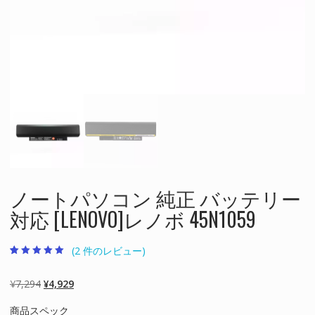
ノートパソコン 純正 バッテリー
対応 [LENOVO]レノボ 45N1059
(
2
件のレビュー)
2
件の利用者評価
に基づく5段階
評価のうち、
元
現
¥
7,294
¥
4,929
5.00
点
の
在
商品スペック
価
の