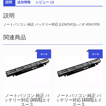
説明
追加情報
レビュー (2)
ー
対
説明
応
[LENOVO]
レ
ノートパソコン 純正 バッテリー対応 [LENOVO]レノボ 45N1059
ノ
ボ
関連商品
45N1059
個
セール
セール
ノートパソコン 純正 バ
ノートパソコン 純正 バ
ッテリー対応 [ASUS]エイ
ッテリー対応 [ASUS]エイ
スース
スース