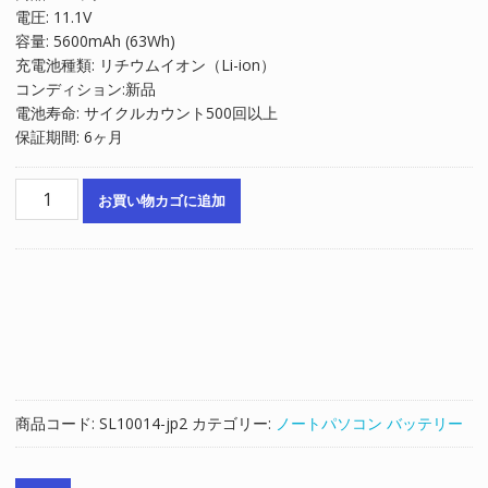
電圧: 11.1V
格
価
容量: 5600mAh (63Wh)
は
格
充電池種類: リチウムイオン（Li-ion）
¥7,294
は
コンディション:新品
で
¥4,929
電池寿命: サイクルカウント500回以上
し
で
保証期間: 6ヶ月
た。
す。
ノ
お買い物カゴに追加
ー
ト
パ
ソ
コ
ン
純
正
バ
商品コード:
SL10014-jp2
カテゴリー:
ノートパソコン バッテリー
ッ
テ
リ