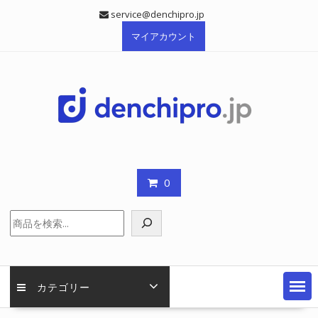
Skip
service@denchipro.jp
to
マイアカウント
content
0
検
索
カテゴリー