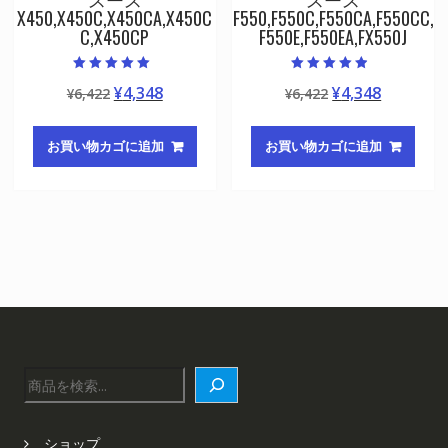
X450,X450C,X450CA,X450C
F550,F550C,F550CA,F550CC,
C,X450CP
F550E,F550EA,FX550J
5段階中
5段階中
元
現
元
現
¥
4,348
¥
4,348
¥
6,422
¥
6,422
5.00
4.50
の評価
の評価
の
在
の
在
価
の
価
の
お買い物カゴに追加
お買い物カゴに追加
格
価
格
価
は
格
は
格
¥6,422
は
¥6,422
は
で
¥4,348
で
¥4,348
し
で
し
で
た。
す。
た。
す。
検
索
ショップ