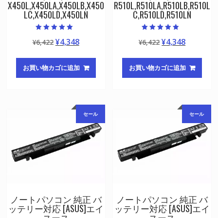
X450L,X450LA,X450LB,X450
R510L,R510LA,R510LB,R510L
LC,X450LD,X450LN
C,R510LD,R510LN
5段階中
5段階中
元
現
元
現
¥
4,348
¥
4,348
¥
6,422
¥
6,422
5.00
4.50
の評価
の評価
の
在
の
在
価
の
価
の
お買い物カゴに追加
お買い物カゴに追加
格
価
格
価
は
格
は
格
¥6,422
は
¥6,422
は
で
¥4,348
で
¥4,348
セール
セール
し
で
し
で
た。
す。
た。
す。
ノートパソコン 純正 バ
ノートパソコン 純正 バ
ッテリー対応 [ASUS]エイ
ッテリー対応 [ASUS]エイ
スース
スース