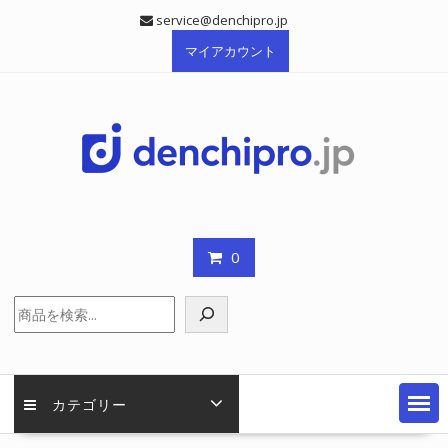
Skip
service@denchipro.jp
to
マイアカウント
content
0
検
索
カテゴリー