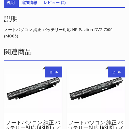
説明
追加情報
レビュー (2)
ー
対
説明
応
HP
Pavilion
ノートパソコン 純正 バッテリー対応 HP Pavilion DV7-7000
DV7-
(MO06)
7000
(MO06)
関連商品
個
セール
セール
ノートパソコン 純正 バ
ノートパソコン 純正 バ
ッテリー対応 [ASUS]エイ
ッテリー対応 [ASUS]エイ