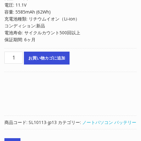
電圧: 11.1V
格
価
容量: 5585mAh (62Wh)
は
格
充電池種類: リチウムイオン（Li-ion）
¥6,881
は
コンディション:新品
で
¥4,654
電池寿命: サイクルカウント500回以上
し
で
保証期間: 6ヶ月
た。
す。
ノ
お買い物カゴに追加
ー
ト
パ
ソ
コ
ン
純
正
バ
商品コード:
SL10113-jp13
カテゴリー:
ノートパソコン バッテリー
ッ
テ
リ