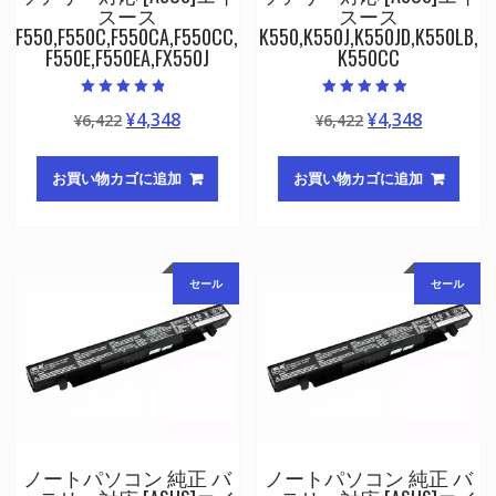
スース
スース
F550,F550C,F550CA,F550CC,
K550,K550J,K550JD,K550LB,
F550E,F550EA,FX550J
K550CC
5段階中
5段階中
元
現
元
現
¥
4,348
¥
4,348
¥
6,422
¥
6,422
4.50
5.00
の評価
の評価
の
在
の
在
価
の
価
の
お買い物カゴに追加
お買い物カゴに追加
格
価
格
価
は
格
は
格
¥6,422
は
¥6,422
は
で
¥4,348
で
¥4,348
セール
セール
し
で
し
で
た。
す。
た。
す。
ノートパソコン 純正 バ
ノートパソコン 純正 バ