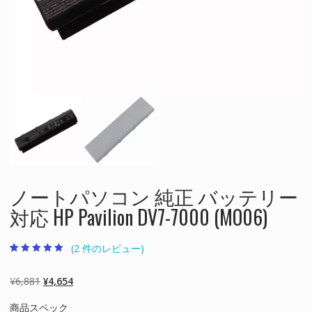
ノートパソコン 純正 バッテリー
対応 HP Pavilion DV7-7000 (MO06)
(
2
件のレビュー)
2
件の利用者評
価に基づく5
段階評価のう
元
現
¥
6,881
¥
4,654
ち、
4.50
点
の
在
商品スペック
価
の