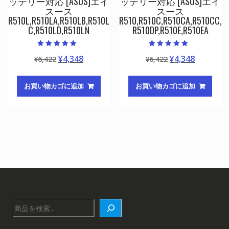
ッテリー対応 [ASUS]エイ
ッテリー対応 [ASUS]エイ
スース
スース
R510L,R510LA,R510LB,R510L
R510,R510C,R510CA,R510CC,
C,R510LD,R510LN
R510DP,R510E,R510EA
5段階中
5段階中
元
現
元
現
¥
4,348
¥
4,348
¥
6,422
¥
6,422
5.00
5.00
の評価
の評価
の
在
の
在
価
の
価
の
お買い物カゴに追加
お買い物カゴに追加
格
価
格
価
は
格
は
格
¥6,422
は
¥6,422
は
で
¥4,348
で
¥4,348
し
で
し
で
た。
す。
た。
す。
検
索