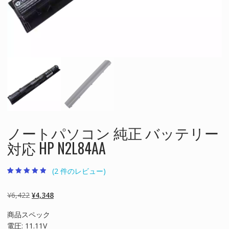
ノートパソコン 純正 バッテリー
対応 HP N2L84AA
(
2
件のレビュー)
2
件の利用者評
価に基づく5
段階評価のう
元
現
¥
6,422
¥
4,348
ち、
4.50
点
の
在
商品スペック
価
の
電圧: 11.11V
格
価