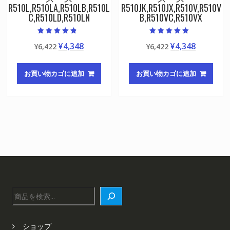
R510L,R510LA,R510LB,R510L
R510JK,R510JX,R510V,R510V
C,R510LD,R510LN
B,R510VC,R510VX
5段階中
5段階中
元
現
元
現
¥
4,348
¥
4,348
¥
6,422
¥
6,422
4.50
5.00
の評価
の評価
の
在
の
在
価
の
価
の
お買い物カゴに追加
お買い物カゴに追加
格
価
格
価
は
格
は
格
¥6,422
は
¥6,422
は
で
¥4,348
で
¥4,348
し
で
し
で
た。
す。
た。
す。
検
索
ショップ