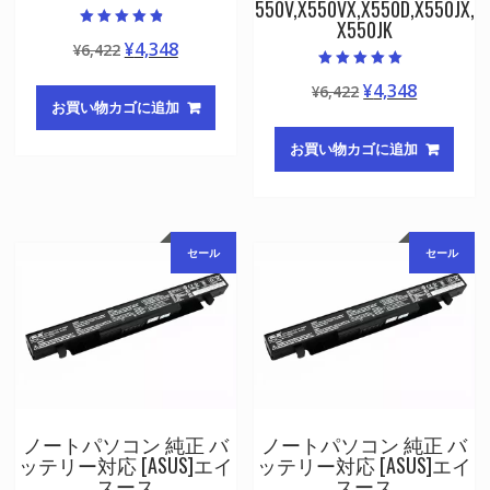
550V,X550VX,X550D,X550JX,
X550JK
5段階中
元
現
¥
4,348
¥
6,422
4.50
の評価
の
在
5段階中
元
現
¥
4,348
¥
6,422
5.00
価
の
の評価
お買い物カゴに追加
の
在
格
価
価
の
は
格
お買い物カゴに追加
格
価
¥6,422
は
は
格
で
¥4,348
¥6,422
は
し
で
で
¥4,348
た。
す。
セール
セール
し
で
た。
す。
ノートパソコン 純正 バ
ノートパソコン 純正 バ
ッテリー対応 [ASUS]エイ
ッテリー対応 [ASUS]エイ
スース
スース