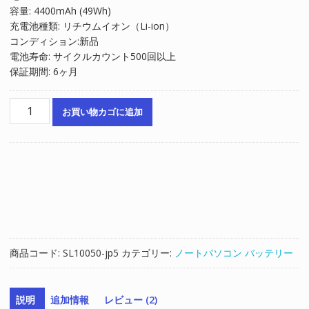
容量: 4400mAh (49Wh)
は
格
充電池種類: リチウムイオン（Li-ion）
¥6,422
は
コンディション:新品
で
¥4,348
電池寿命: サイクルカウント500回以上
し
で
保証期間: 6ヶ月
た。
す。
ノ
お買い物カゴに追加
ー
ト
パ
ソ
コ
ン
純
正
バ
商品コード:
SL10050-jp5
カテゴリー:
ノートパソコン バッテリー
ッ
テ
リ
説明
追加情報
レビュー (2)
ー