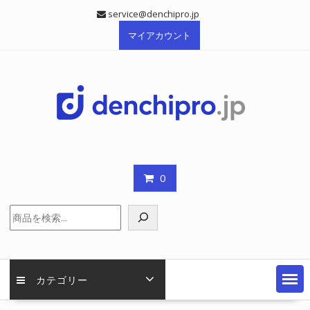
Skip
service@denchipro.jp
to
マイアカウント
content
0
検
索
カテゴリー