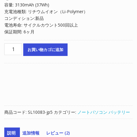
容量: 3130mAh (37Wh)
は
格
充電池種類: リチウムイオン（Li-Polymer）
¥6,881
は
コンディション:新品
で
¥4,654
電池寿命: サイクルカウント500回以上
し
で
保証期間: 6ヶ月
た。
す。
ノ
お買い物カゴに追加
ー
ト
パ
ソ
コ
ン
純
正
バ
商品コード:
SL10083-jp5
カテゴリー:
ノートパソコン バッテリー
ッ
テ
リ
説明
追加情報
レビュー (2)
ー