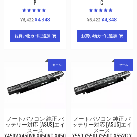
P
C
5段階中
5段階中
元
現
元
現
¥
4,348
¥
4,348
¥
6,422
¥
6,422
5.00
5.00
の評価
の評価
の
在
の
在
価
の
価
の
お買い物カゴに追加
お買い物カゴに追加
格
価
格
価
は
格
は
格
¥6,422
は
¥6,422
は
で
¥4,348
で
¥4,348
セール
セール
し
で
し
で
た。
す。
た。
す。
ノートパソコン 純正 バ
ノートパソコン 純正 バ
ッテリー対応 [ASUS]エイ
ッテリー対応 [ASUS]エイ
スース
スース
X450V,X450VB,X450VC,X450
X550,X550J,X550C,X552C,X