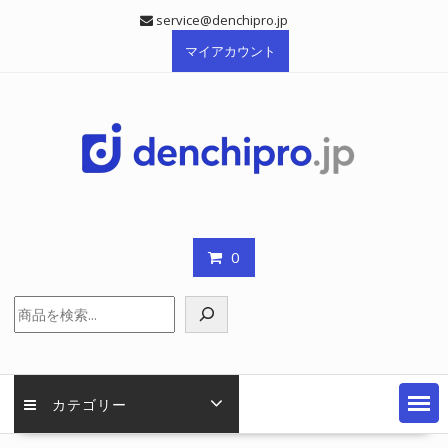
Skip
service@denchipro.jp
to
マイアカウント
content
0
検
索
カテゴリー