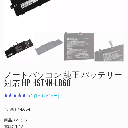
ノートパソコン 純正 バッテリー
対応 HP HSTNN-LB6O
(
2
件のレビュー)
2
件の利用者評
価に基づく5
段階評価のう
元
現
¥
6,881
¥
4,654
ち、
4.50
点
の
在
商品スペック
価
の
電圧:11.4V
格
価