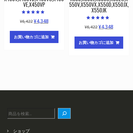
VE,X450VP
550V,X550VX,X550D,X550JX,
X550JK
5段階中
元
現
¥
4,348
¥
6,422
5.00
5段階中
の評価
元
現
¥
4,348
の
在
¥
6,422
5.00
の評価
の
在
価
の
お買い物カゴに追加
価
の
格
価
お買い物カゴに追加
格
価
は
格
は
格
¥6,422
は
¥6,422
は
で
¥4,348
で
¥4,348
し
で
し
で
た。
す。
た。
す。
検
索
ショップ