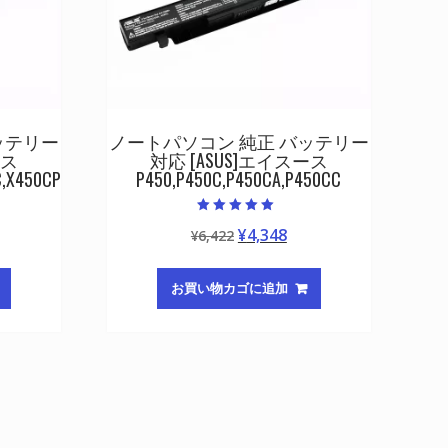
ッテリー
ノートパソコン 純正 バッテリー
ース
対応 [ASUS]エイスース
C,X450CP
P450,P450C,P450CA,P450CC
5段階中
元
現
¥
4,348
¥
6,422
5.00
の評価
の
在
価
の
お買い物カゴに追加
格
価
は
格
¥6,422
は
,348
で
¥4,348
し
で
。
た。
す。