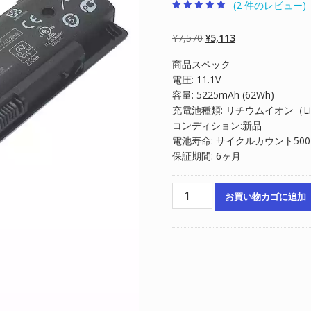
(
2
件のレビュー)
2
件の利用者評価
に基づく5段階
評価のうち、
元
現
¥
7,570
¥
5,113
5.00
点
の
在
商品スペック
価
の
電圧: 11.1V
格
価
容量: 5225mAh (62Wh)
は
格
充電池種類: リチウムイオン（Li-
¥7,570
は
コンディション:新品
で
¥5,113
電池寿命: サイクルカウント50
し
で
保証期間: 6ヶ月
た。
す。
ノ
お買い物カゴに追加
ー
ト
パ
ソ
コ
ン
純