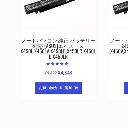
ノートパソコン 純正 バッテリー
ノート
対応 [ASUS]エイスース
対
X450L,X450LA,X450LB,X450LC,X450L
X450V,X
D,X450LN
5段階中
元
現
¥
4,348
¥
6,422
5.00
の評価
の
在
価
の
お買い物カゴに追加
格
価
は
格
¥6,422
は
で
¥4,348
し
で
た。
す。