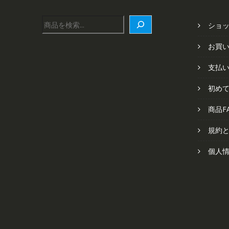
検
ショ
索
お買
支払
初め
商品F
規約
個人