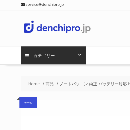
Skip
service@denchipro.jp
to
content
カテゴリー
Home
商品
ノートパソコン 純正 バッテリー対応 HP H
セール