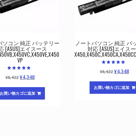
パソコン 純正 バッテリー
ノートパソコン 純正 バ
応 [ASUS]エイスース
対応 [ASUS]エイス
450VB,X450VC,X450VE,X450
X450,X450C,X450CA,X450C
VP
5段階中
元
現
¥
4,348
¥
6,422
5.00
5段階中
の評価
元
現
¥
4,348
¥
6,422
の
在
5.00
の評価
の
在
価
の
お買い物カゴに追加
価
の
格
価
お買い物カゴに追加
格
価
は
格
は
格
¥6,422
は
¥6,422
は
で
¥4
で
¥4,348
し
で
し
で
た。
す
た。
す。