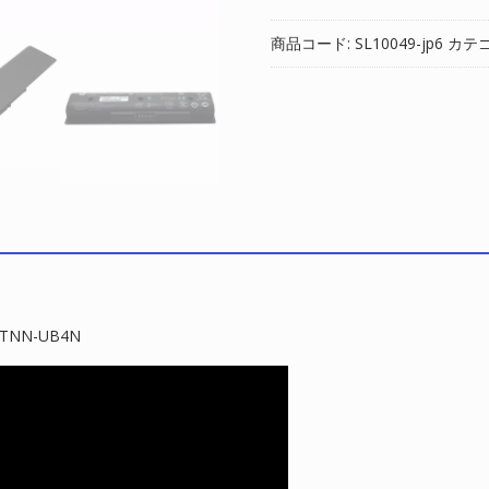
正
バ
商品コード:
SL10049-jp6
カテ
ッ
テ
リ
ー
対
応
HP
HSTNN-
DB4N,HSTNN-
UB4N
個
TNN-UB4N