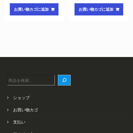
価
の
価
の
お買い物カゴに追加
お買い物カゴに追加
格
価
格
価
は
格
は
格
¥6,422
は
¥6,422
は
で
¥4,348
で
¥4,348
し
で
し
で
た。
す。
た。
す。
検
索
ショップ
お買い物カゴ
支払い