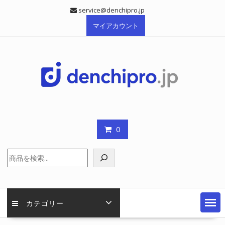
Skip
service@denchipro.jp
to
マイアカウント
content
0
検
索
カテゴリー