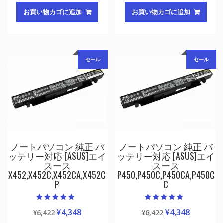
価
の
価
の
お買い物カゴに追加
お買い物カゴに追加
格
価
格
価
は
格
は
格
¥6,422
は
¥6,422
は
で
¥4,348
で
¥4,348
セール
セール
し
で
し
で
た。
す。
た。
す。
ノートパソコン 純正 バ
ノートパソコン 純正 バ
ッテリー対応 [ASUS]エイ
ッテリー対応 [ASUS]エイ
スース
スース
X452,X452C,X452CA,X452C
P450,P450C,P450CA,P450C
P
C
5段階中
5段階中
元
現
元
現
¥
4,348
¥
4,348
¥
6,422
¥
6,422
5.00
5.00
の評価
の評価
の
在
の
在