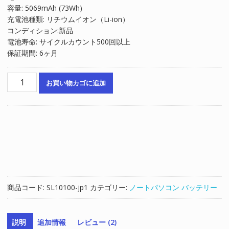
容量: 5069mAh (73Wh)
は
格
充電池種類: リチウムイオン（Li-ion）
¥7,570
は
コンディション:新品
で
¥5,113
電池寿命: サイクルカウント500回以上
し
で
保証期間: 6ヶ月
た。
す。
ノ
お買い物カゴに追加
ー
ト
パ
ソ
コ
ン
純
正
バ
商品コード:
SL10100-jp1
カテゴリー:
ノートパソコン バッテリー
ッ
テ
リ
説明
追加情報
レビュー (2)
ー