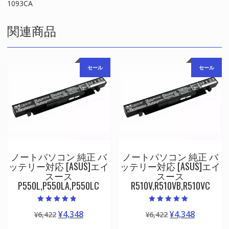
1093CA
関連商品
セール
セール
ノートパソコン 純正 バ
ノートパソコン 純正 バ
ッテリー対応 [ASUS]エイ
ッテリー対応 [ASUS]エイ
スース
スース
P550L,P550LA,P550LC
R510V,R510VB,R510VC
5段階中
5段階中
元
現
元
現
¥
4,348
¥
4,348
¥
6,422
¥
6,422
4.50
5.00
の評価
の評価
の
在
の
在