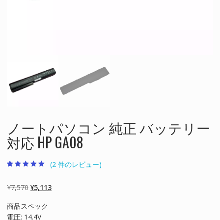
ノートパソコン 純正 バッテリー
対応 HP GA08
(
2
件のレビュー)
2
件の利用者評価
に基づく5段階
評価のうち、
元
現
¥
7,570
¥
5,113
5.00
点
の
在
商品スペック
価
の
電圧: 14.4V
格
価