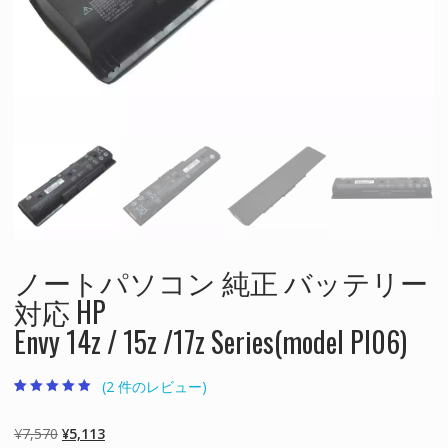
ノートパソコン 純正 バッテリー
対応 HP
Envy 14z / 15z /17z Series(model PI06)
(
2
件のレビュー)
2
件の利用者評価
に基づく5段階
評価のうち、
元
現
¥
7,570
¥
5,113
5.00
点