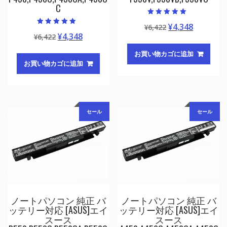
C
5段階中
元
現
¥
4,348
¥
6,422
5.00
5段階中
の評価
元
現
¥
4,348
¥
6,422
の
在
5.00
の評価
の
在
価
の
お買い物カゴに追加
価
の
格
価
お買い物カゴに追加
格
価
は
格
は
格
¥6,422
は
¥6,422
は
で
¥4,348
で
¥4,348
し
で
セール
セール
し
で
た。
す。
た。
す。
ノートパソコン 純正 バ
ノートパソコン 純正 バ
ッテリー対応 [ASUS]エイ
ッテリー対応 [ASUS]エイ
スース
スース