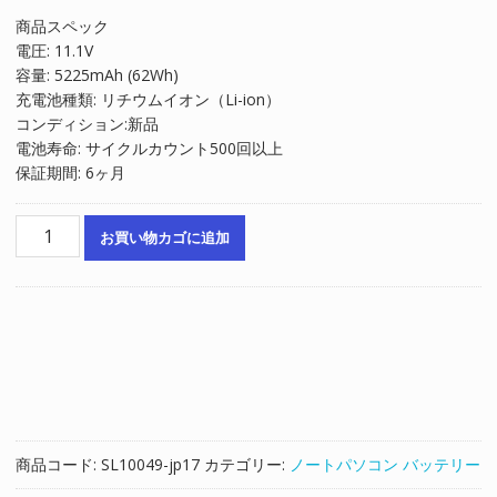
の
在
商品スペック
価
の
電圧: 11.1V
格
価
容量: 5225mAh (62Wh)
は
格
充電池種類: リチウムイオン（Li-ion）
¥7,570
は
コンディション:新品
で
¥5,113
電池寿命: サイクルカウント500回以上
し
で
保証期間: 6ヶ月
た。
す。
ノ
お買い物カゴに追加
ー
ト
パ
ソ
コ
ン
純
正
バ
商品コード:
SL10049-jp17
カテゴリー:
ノートパソコン バッテリー
ッ
テ