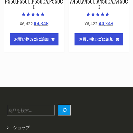
P550,P550C,P550CA,P550C
A450,A450C,A450CA,A450C
C
C
5段階中
5段階中
元
現
元
現
¥
4,348
¥
4,348
¥
6,422
¥
6,422
5.00
5.00
の評価
の評価
の
在
の
在
価
の
価
の
お買い物カゴに追加
お買い物カゴに追加
格
価
格
価
は
格
は
格
¥6,422
は
¥6,422
は
で
¥4,348
で
¥4,348
し
で
し
で
た。
す。
た。
す。
検
索
ショップ