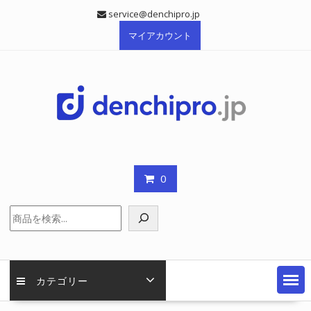
Skip
service@denchipro.jp
to
マイアカウント
content
0
検
索
カテゴリー