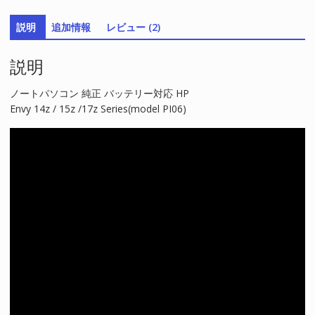
リ
説明
追加情報
レビュー (2)
ー
対
説明
応
HP
Envy 14z / 15z /17z Series(model
ノートパソコン 純正 バッテリー対応 HP
PI06)
Envy 14z / 15z /17z Series(model PI06)
個