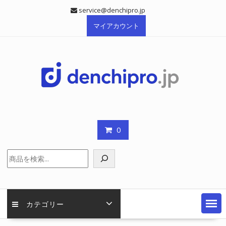
Skip
service@denchipro.jp
to
マイアカウント
content
0
検
索
カテゴリー