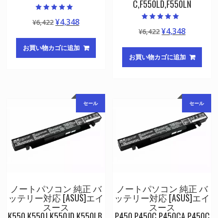
C,F550LD,F550LN
5段階中
元
現
¥
4,348
¥
6,422
5.00
5段階中
の評価
元
現
¥
4,348
の
在
¥
6,422
5.00
の評価
の
在
価
の
お買い物カゴに追加
価
の
格
価
お買い物カゴに追加
格
価
は
格
は
格
¥6,422
は
¥6,422
は
で
¥4,348
で
¥4,348
し
で
セール
セール
し
で
た。
す。
た。
す。
ノートパソコン 純正 バ
ノートパソコン 純正 バ
ッテリー対応 [ASUS]エイ
ッテリー対応 [ASUS]エイ
スース
スース
K550,K550J,K550JD,K550LB,
P450,P450C,P450CA,P450C