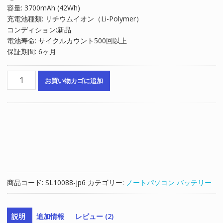
容量: 3700mAh (42Wh)
は
格
充電池種類: リチウムイオン（Li-Polymer）
¥8,947
は
コンディション:新品
で
¥6,031
電池寿命: サイクルカウント500回以上
し
で
保証期間: 6ヶ月
た。
す。
ノ
お買い物カゴに追加
ー
ト
パ
ソ
コ
ン
純
正
バ
商品コード:
SL10088-jp6
カテゴリー:
ノートパソコン バッテリー
ッ
テ
リ
説明
追加情報
レビュー (2)
ー