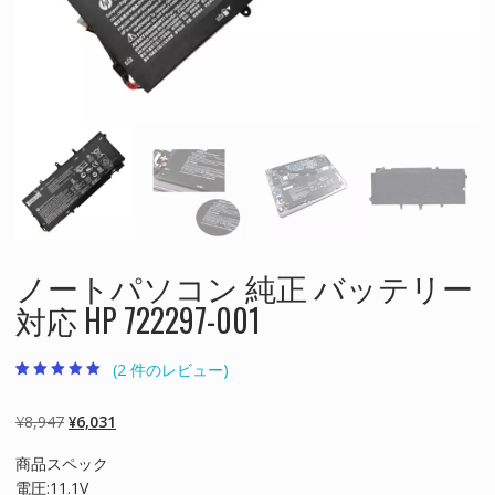
ノートパソコン 純正 バッテリー
対応 HP 722297-001
(
2
件のレビュー)
2
件の利用者評価
に基づく5段階
評価のうち、
元
現
¥
8,947
¥
6,031
5.00
点
の
在
商品スペック
価
の
電圧:11.1V
格
価