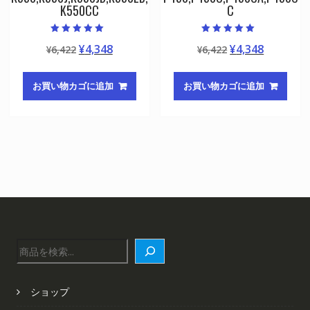
K550CC
C
5段階中
5段階中
元
現
元
現
¥
4,348
¥
4,348
¥
6,422
¥
6,422
5.00
5.00
の評価
の評価
の
在
の
在
価
の
価
の
お買い物カゴに追加
お買い物カゴに追加
格
価
格
価
は
格
は
格
¥6,422
は
¥6,422
は
で
¥4,348
で
¥4,348
し
で
し
で
た。
す。
た。
す。
検
索
ショップ