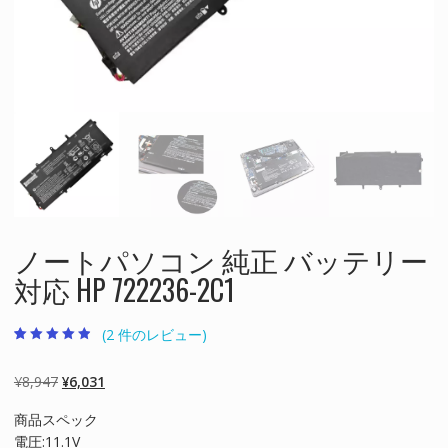
ノートパソコン 純正 バッテリー
対応 HP 722236-2C1
(
2
件のレビュー)
2
件の利用者評
価に基づく5
段階評価のう
元
現
¥
8,947
¥
6,031
ち、
4.50
点
の
在
商品スペック
価
の
電圧:11.1V
格
価