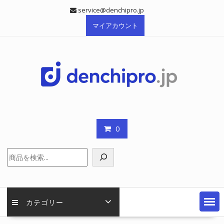
Skip
service@denchipro.jp
to
マイアカウント
content
0
検
索
カテゴリー