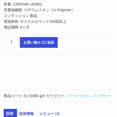
容量: 3700mAh (42Wh)
は
格
充電池種類: リチウムイオン（Li-Polymer）
¥8,947
は
コンディション:新品
で
¥6,031
電池寿命: サイクルカウント500回以上
し
で
保証期間: 6ヶ月
た。
す。
ノ
お買い物カゴに追加
ー
ト
パ
ソ
コ
ン
純
正
バ
商品コード:
SL10088-jp5
カテゴリー:
ノートパソコン バッテリー
ッ
テ
リ
説明
追加情報
レビュー (2)
ー