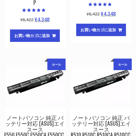
P
5段階中
元
現
¥
4,348
¥
6,422
5.00
5段階中
の評価
元
現
¥
4,348
¥
6,422
の
在
5.00
の評価
の
在
価
の
お買い物カゴに追加
価
の
格
価
お買い物カゴに追加
格
価
は
格
は
格
¥6,422
は
¥6,422
は
で
¥4,348
で
¥4,348
し
で
セール
セール
し
で
た。
す。
た。
す。
ノートパソコン 純正 バ
ノートパソコン 純正 バ
ッテリー対応 [ASUS]エイ
ッテリー対応 [ASUS]エイ
スース
スース
F550,F550C,F550CA,F550CC,
R510,R510C,R510CA,R510CC,