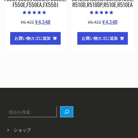
F550E,F550EA,FX550J
R510D,R510DP,R510E,R510EA
5段階中
5段階中
元
現
元
現
¥
4,348
¥
4,348
¥
6,422
¥
6,422
4.50
4.50
の評価
の評価
の
在
の
在
価
の
価
の
お買い物カゴに追加
お買い物カゴに追加
格
価
格
価
は
格
は
格
¥6,422
は
¥6,422
は
で
¥4,348
で
¥4,348
し
で
し
で
た。
す。
た。
す。
検
索
ショップ