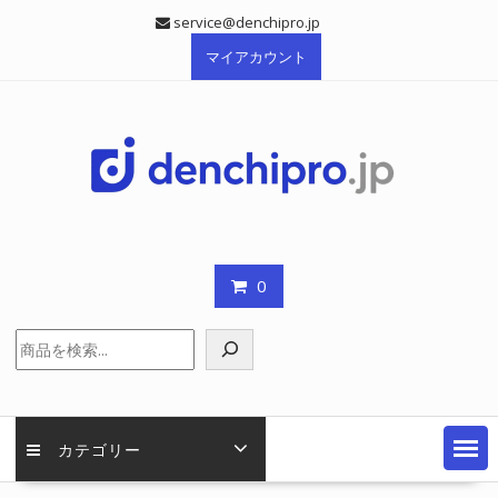
Skip
service@denchipro.jp
to
マイアカウント
content
0
検
索
カテゴリー