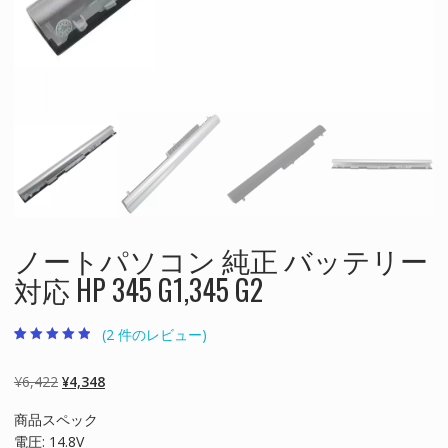
ノートパソコン 純正 バッテリー
対応 HP 345 G1,345 G2
(
2
件のレビュー)
2
件の利用者評
価に基づく5
段階評価のう
元
現
¥
6,422
¥
4,348
ち、
4.50
点
の
在
商品スペック
価
の
電圧: 14.8V
格
価