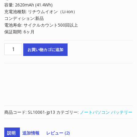
容量: 2620mAh (41.4Wh)
は
格
充電池種類: リチウムイオン（Li-ion）
¥6,422
は
コンディション:新品
で
¥4,348
電池寿命: サイクルカウント500回以上
し
で
保証期間: 6ヶ月
た。
す。
ノ
お買い物カゴに追加
ー
ト
パ
ソ
コ
ン
純
正
バ
商品コード:
SL10061-jp13
カテゴリー:
ノートパソコン バッテリー
ッ
テ
リ
説明
追加情報
レビュー (2)
ー