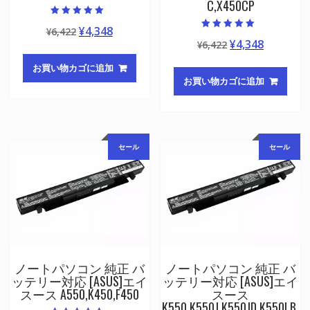
C,X450CP
5段階中
元
現
¥
4,348
¥
6,422
5.00
5段階中
の評価
元
現
¥
4,348
の
在
¥
6,422
5.00
の評価
の
在
価
の
お買い物カゴに追加
価
の
格
価
お買い物カゴに追加
格
価
は
格
は
格
¥6,422
は
¥6,422
は
で
¥4,348
で
¥4,348
し
で
セール
セール
し
で
た。
す。
た。
す。
ノートパソコン 純正 バ
ノートパソコン 純正 バ
ッテリー対応 [ASUS]エイ
ッテリー対応 [ASUS]エイ
スース A550,K450,F450
スース
K550,K550J,K550JD,K550LB,