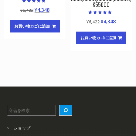
K550CC
5段階中
元
現
¥
4,348
¥
6,422
4.50
の評価
の
在
5段階中
元
現
¥
4,348
¥
6,422
5.00
価
の
の評価
お買い物カゴに追加
の
在
格
価
価
の
は
格
お買い物カゴに追加
格
価
¥6,422
は
は
格
で
¥4,348
¥6,422
は
し
で
で
¥4,348
た。
す。
し
で
た。
す。
検
索
ショップ