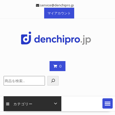
Skip
service@denchipro.jp
to
マイアカウント
content
0
検
索
カテゴリー