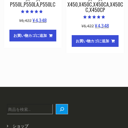
P550L,P550LA,P550LC
X450,X450C,X450CA,X450C
C,X450CP
5段階中
元
現
¥
4,348
¥
6,422
4.50
5段階中
の評価
元
現
¥
4,348
の
在
¥
6,422
5.00
の評価
の
在
価
の
お買い物カゴに追加
価
の
格
価
お買い物カゴに追加
格
価
は
格
は
格
¥6,422
は
¥6,422
は
で
¥4,348
で
¥4,348
し
で
し
で
た。
す。
た。
す。
検
索
ショップ