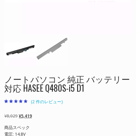
ノートパソコン 純正 バッテリー
対応 HASEE Q480S-i5 D1
(
2
件のレビュー)
2
件の利用者評価
に基づく5段階
評価のうち、
元
現
¥
8,029
¥
5,419
5.00
点
の
在
商品スペック
価
の
電圧: 14.8V
格
価