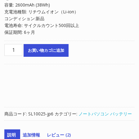
容量: 2600mAh (38Wh)
は
格
充電池種類: リチウムイオン（Li-ion）
¥8,029
は
コンディション:新品
で
¥5,419
電池寿命: サイクルカウント500回以上
し
で
保証期間: 6ヶ月
た。
す。
ノ
お買い物カゴに追加
ー
ト
パ
ソ
コ
ン
純
正
バ
商品コード:
SL10025-jp6
カテゴリー:
ノートパソコン バッテリー
ッ
テ
リ
説明
追加情報
レビュー (2)
ー