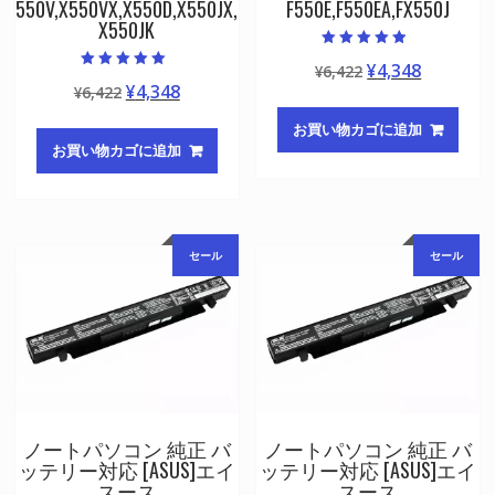
550V,X550VX,X550D,X550JX,
F550E,F550EA,FX550J
X550JK
5段階中
元
現
¥
4,348
¥
6,422
4.50
5段階中
の評価
元
現
¥
4,348
¥
6,422
の
在
5.00
の評価
の
在
価
の
お買い物カゴに追加
価
の
格
価
お買い物カゴに追加
格
価
は
格
は
格
¥6,422
は
¥6,422
は
で
¥4,348
で
¥4,348
し
で
セール
セール
し
で
た。
す。
た。
す。
ノートパソコン 純正 バ
ノートパソコン 純正 バ
ッテリー対応 [ASUS]エイ
ッテリー対応 [ASUS]エイ
スース
スース