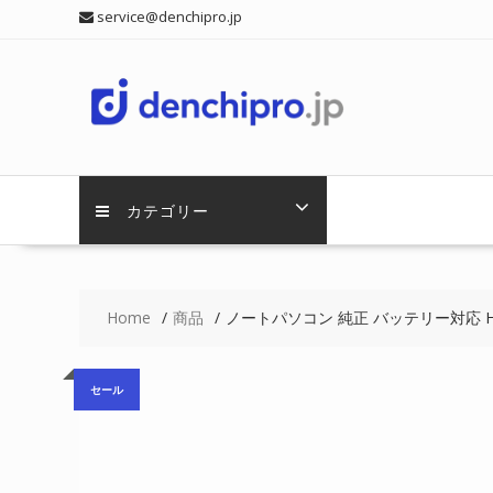
Skip
service@denchipro.jp
to
content
カテゴリー
Home
商品
ノートパソコン 純正 バッテリー対応 HASEE 
セール