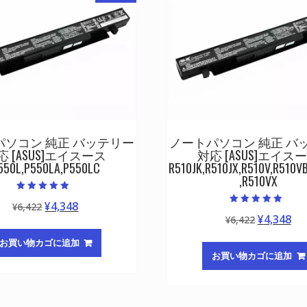
パソコン 純正 バッテリー
ノートパソコン 純正 バ
応 [ASUS]エイスース
対応 [ASUS]エイス
550L,P550LA,P550LC
R510JK,R510JX,R510V,R510V
,R510VX
5段階中
元
現
¥
4,348
¥
6,422
4.50
5段階中
の評価
元
現
¥
4,348
の
在
¥
6,422
5.00
の評価
の
在
価
の
お買い物カゴに追加
価
の
格
価
お買い物カゴに追加
格
価
は
格
は
格
¥6,422
は
¥6,422
は
で
¥4,348