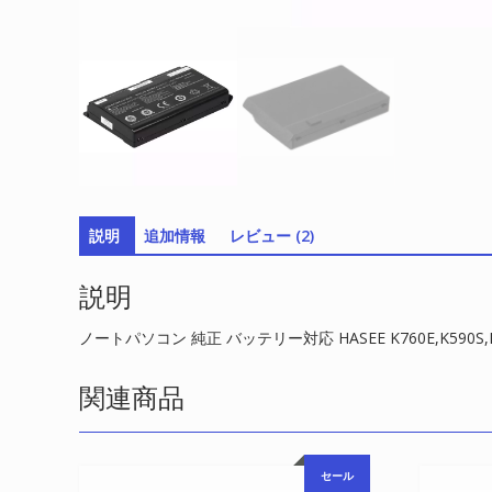
説明
追加情報
レビュー (2)
説明
ノートパソコン 純正 バッテリー対応 HASEE K760E,K590S,K65
関連商品
セール