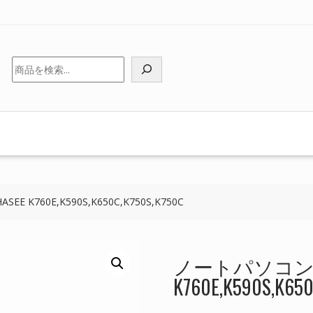
検
索
K760E,K590S,K650C,K750S,K750C
ノートパソコン 
K760E,K590S,K650