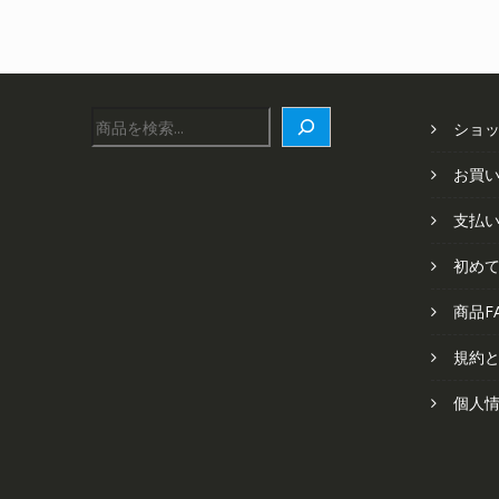
し
で
た。
す。
検
ショ
索
お買
支払
初め
商品F
規約
個人