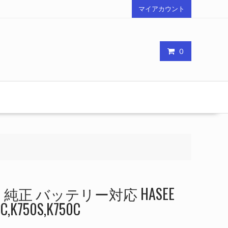
マイアカウント
0
純正 バッテリー対応 HASEE
C,K750S,K750C