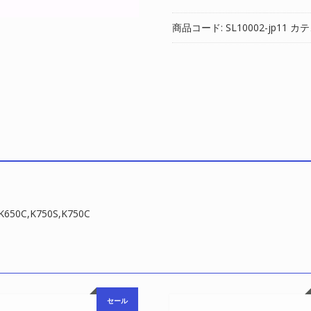
正
バ
商品コード:
SL10002-jp11
カテ
ッ
テ
リ
ー
対
応
HASEE
K760E,K590S,K650C,K750S,K7
個
0C,K750S,K750C
セール