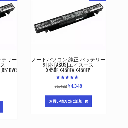
ッテリー
ノートパソコン 純正 バッテリー
ース
対応 [ASUS]エイスース
B,R510VC
X450E,X450EA,X450EP
5段階中
元
現
¥
4,348
¥
6,422
4.50
の評価
の
在
価
の
お買い物カゴに追加
格
価
は
格
¥6,422
は
で
¥4,348