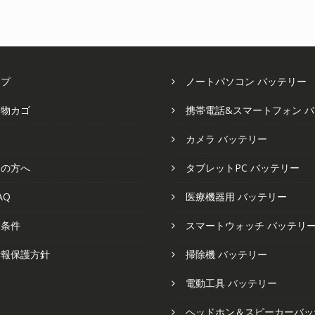
で
¥4
し
で
し
で
た。
す。
た。
す
ップ
ノートパソコン バッテリー
い物カゴ
携帯電話&スマートフォン 
い
カメラ バッテリー
ての方へ
タブレットPC バッテリー
AQ
医療機器用 バッテリー
と条件
スマートウォッチ バッテリ
情報保護方針
掃除機 バッテリー
電動工具 バッテリー
ヘッドホン＆スピーカーバッ