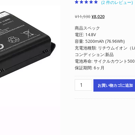
(
2
件のレビュー)
2
件の利用者評
価に基づく5
段階評価のう
元
現
¥
11,930
¥
8,020
ち、
4.50
点
の
在
商品スペック
価
の
電圧: 14.8V
格
価
容量: 5200mAh (76.96Wh)
は
格
充電池種類: リチウムイオン（Li-
¥11,930
は
コンディション:新品
で
¥8,020
電池寿命: サイクルカウント50
し
で
保証期間: 6ヶ月
た。
す。
ノ
お買い物カゴに追加
ー
ト
パ
ソ
コ
ン
純