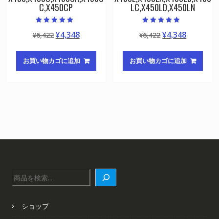
C,X450CP
LC,X450LD,X450LN
5段階中
5段階中
元
現
元
現
¥
4,348
¥
4,348
¥
6,422
¥
6,422
5.00
5.00
の評価
の評価
の
在
の
在
価
の
価
の
お買い物カゴに追加
お買い物カゴに追加
格
価
格
価
は
格
は
格
¥6,422
は
¥6,422
は
で
¥4,348
で
¥4,348
し
で
し
で
た。
す。
た。
す。
検
索
ショップ