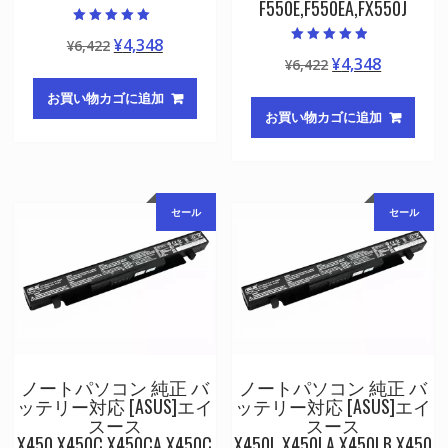
F550E,F550EA,FX550J
5段階中
元
現
¥
4,348
¥
6,422
5.00
5段階中
の評価
元
現
¥
4,348
の
在
¥
6,422
4.50
の評価
の
在
価
の
お買い物カゴに追加
価
の
格
価
お買い物カゴに追加
格
価
は
格
は
格
¥6,422
は
¥6,422
は
で
¥4,348
で
¥4,348
し
で
セール
セール
し
で
た。
す。
た。
す。
ノートパソコン 純正 バ
ノートパソコン 純正 バ
ッテリー対応 [ASUS]エイ
ッテリー対応 [ASUS]エイ
スース
スース
X450,X450C,X450CA,X450C
X450L,X450LA,X450LB,X450