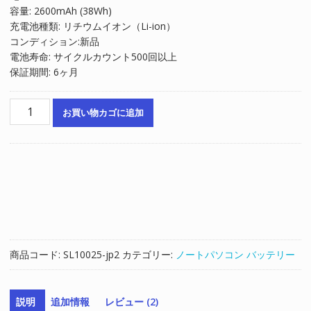
容量: 2600mAh (38Wh)
は
格
充電池種類: リチウムイオン（Li-ion）
¥8,029
は
コンディション:新品
で
¥5,419
電池寿命: サイクルカウント500回以上
し
で
保証期間: 6ヶ月
た。
す。
ノ
お買い物カゴに追加
ー
ト
パ
ソ
コ
ン
純
正
バ
商品コード:
SL10025-jp2
カテゴリー:
ノートパソコン バッテリー
ッ
テ
リ
説明
追加情報
レビュー (2)
ー