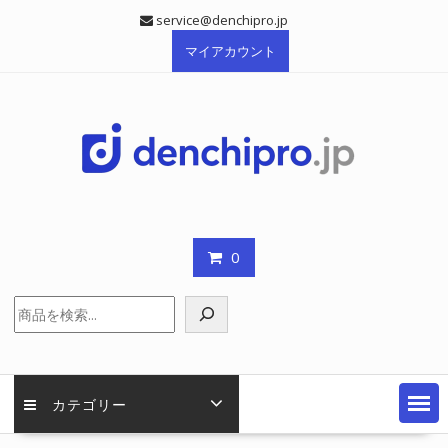
Skip
service@denchipro.jp
to
マイアカウント
content
0
検
索
カテゴリー