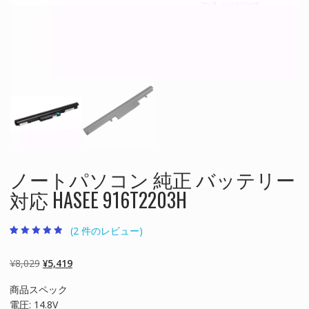
ノートパソコン 純正 バッテリー
対応 HASEE 916T2203H
(
2
件のレビュー)
2
件の利用者評
価に基づく5
段階評価のう
元
現
¥
8,029
¥
5,419
ち、
4.50
点
の
在
商品スペック
価
の
電圧: 14.8V
格
価