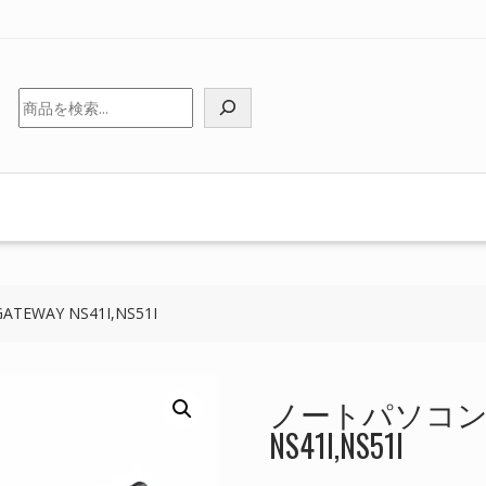
検
索
WAY NS41I,NS51I
ノートパソコン 純
NS41I,NS51I