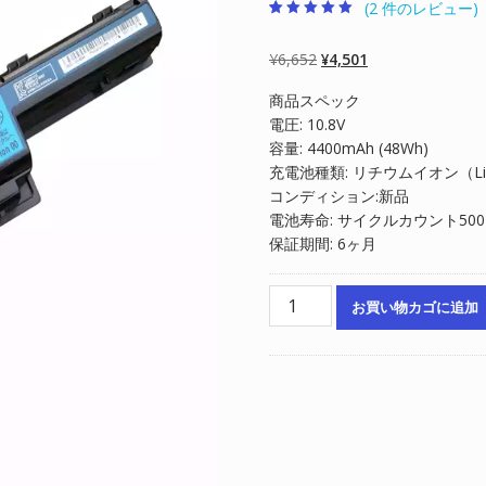
(
2
件のレビュー)
2
件の利用者評価
に基づく5段階
評価のうち、
元
現
¥
6,652
¥
4,501
5.00
点
の
在
商品スペック
価
の
電圧: 10.8V
格
価
容量: 4400mAh (48Wh)
は
格
充電池種類: リチウムイオン（Li-
¥6,652
は
コンディション:新品
で
¥4,501
電池寿命: サイクルカウント50
し
で
保証期間: 6ヶ月
た。
す。
ノ
お買い物カゴに追加
ー
ト
パ
ソ
コ
ン
純