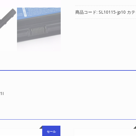
正
バ
商品コード:
SL10115-jp10
カテ
ッ
テ
リ
ー
対
応
GATEWAY
NS41I,NS51I
個
1I
セール