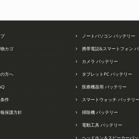
で
¥4,348
た。
す
し
で
た。
す。
ップ
ノートパソコン バッテリー
い物カゴ
携帯電話&スマートフォン 
い
カメラ バッテリー
ての方へ
タブレットPC バッテリー
AQ
医療機器用 バッテリー
と条件
スマートウォッチ バッテリ
情報保護方針
掃除機 バッテリー
電動工具 バッテリー
ヘッドホン＆スピーカーバッ