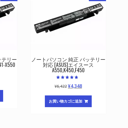
ッテリー
ノートパソコン 純正 バッテリー
-X550
対応 [ASUS]エイスース
A550,K450,F450
5段階中
元
現
¥
4,348
¥
6,422
4.50
の評価
の
在
価
の
お買い物カゴに追加
格
価
は
格
¥6,422
は
,348
で
¥4,348