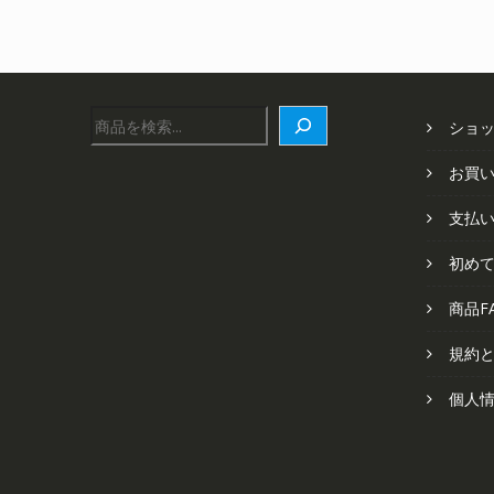
し
で
た。
す。
検
ショ
索
お買
支払
初め
商品F
規約
個人