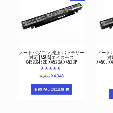
ノートパソコン 純正 バッテリー
ノート
対応 [ASUS]エイスース
対
X452,X452C,X452CA,X452CP
X450L,X
5段階中
元
現
¥
4,348
¥
6,422
5.00
の評価
の
在
価
の
お買い物カゴに追加
格
価
は
格
¥6,422
は
で
¥4,348