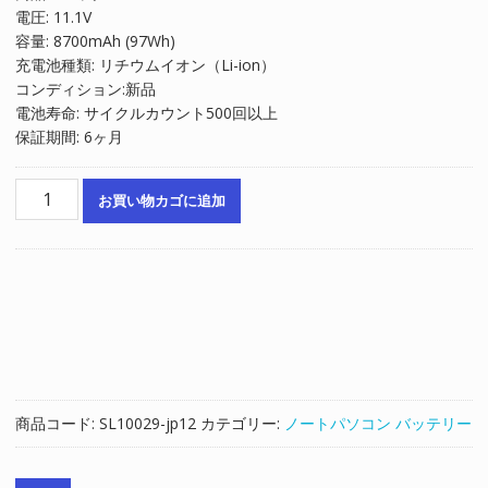
電圧: 11.1V
格
価
容量: 8700mAh (97Wh)
は
格
充電池種類: リチウムイオン（Li-ion）
¥10,553
は
コンディション:新品
で
¥7,102
電池寿命: サイクルカウント500回以上
し
で
保証期間: 6ヶ月
た。
す。
ノ
お買い物カゴに追加
ー
ト
パ
ソ
コ
ン
純
正
バ
商品コード:
SL10029-jp12
カテゴリー:
ノートパソコン バッテリー
ッ
テ
リ