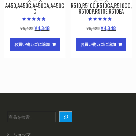
A450,A450C,A450CA,A450C
R510,R510C,R510CA,R510CC,
C
R510DP,R510E,R510EA
5段階中
5段階中
元
現
元
現
¥
4,348
¥
4,348
¥
6,422
¥
6,422
5.00
5.00
の評価
の評価
の
在
の
在
価
の
価
の
お買い物カゴに追加
お買い物カゴに追加
格
価
格
価
は
格
は
格
¥6,422
は
¥6,422
は
で
¥4,348
で
¥4,348
し
で
し
で
た。
す。
た。
す。
検
索
ショップ