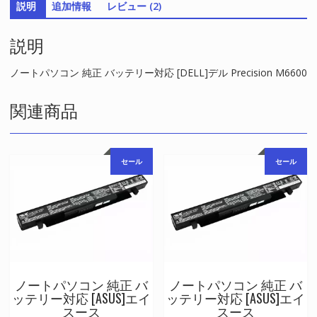
説明
追加情報
レビュー (2)
ー
対
説明
応
[DELL]
デ
ノートパソコン 純正 バッテリー対応 [DELL]デル Precision M6600
ル
Precision
関連商品
M6600
個
セール
セール
ノートパソコン 純正 バ
ノートパソコン 純正 バ
ッテリー対応 [ASUS]エイ
ッテリー対応 [ASUS]エイ
スース
スース