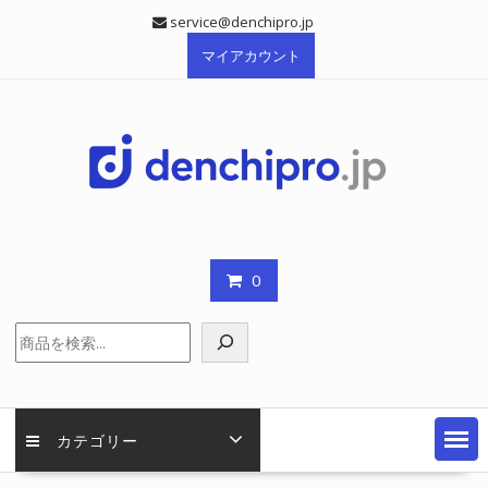
Skip
service@denchipro.jp
to
マイアカウント
content
0
検
索
カテゴリー