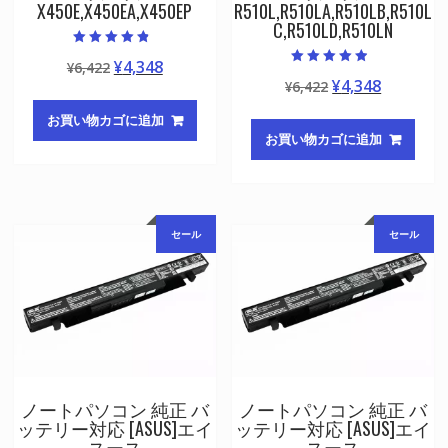
X450E,X450EA,X450EP
R510L,R510LA,R510LB,R510L
C,R510LD,R510LN
5段階中
元
現
¥
4,348
¥
6,422
4.50
5段階中
の評価
元
現
¥
4,348
の
在
¥
6,422
4.50
の評価
の
在
価
の
お買い物カゴに追加
価
の
格
価
お買い物カゴに追加
格
価
は
格
は
格
¥6,422
は
¥6,422
は
で
¥4,348
で
¥4,348
し
で
セール
セール
し
で
た。
す。
た。
す。
ノートパソコン 純正 バ
ノートパソコン 純正 バ
ッテリー対応 [ASUS]エイ
ッテリー対応 [ASUS]エイ
スース
スース