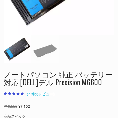
ノートパソコン 純正 バッテリー
対応 [DELL]デル Precision M6600
(
2
件のレビュー)
2
件の利用者評価
に基づく5段階
評価のうち、
元
現
¥
10,553
¥
7,102
5.00
点
の
在
商品スペック
価
の