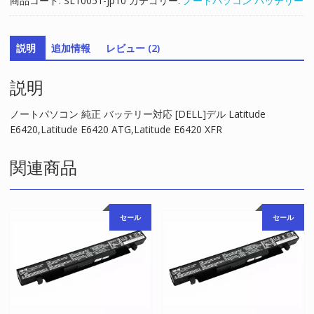
商品コード:
SL10051-jp10
カテゴリー:
ノートパソコン バッテリー
ッ
テ
リ
説明
追加情報
レビュー (2)
ー
対
説明
応
[DELL]
デ
ノートパソコン 純正 バッテリー対応 [DELL]デル Latitude
ル
E6420,Latitude E6420 ATG,Latitude E6420 XFR
Latitude
E6420,Latitude
関連商品
E6420
ATG,Latitude
E6420
セール
セール
XFR
個