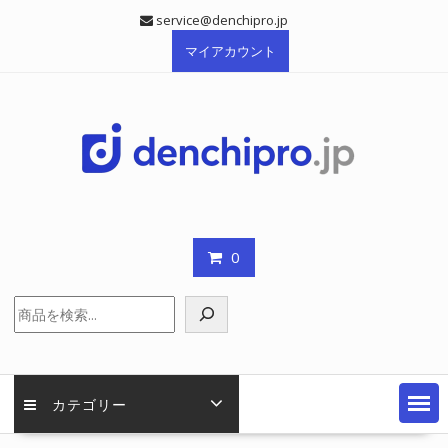
Skip
service@denchipro.jp
to
マイアカウント
content
0
検
索
カテゴリー