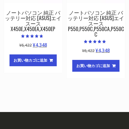
ノートパソコン 純正 バ
ノートパソコン 純正 バ
ッテリー対応 [ASUS]エイ
ッテリー対応 [ASUS]エイ
スース
スース
X450E,X450EA,X450EP
P550,P550C,P550CA,P550C
C
5段階中
元
現
¥
4,348
¥
6,422
4.50
5段階中
の評価
元
現
¥
4,348
の
在
¥
6,422
5.00
の評価
の
在
価
の
お買い物カゴに追加
価
の
格
価
お買い物カゴに追加
格
価
は
格
は
格
¥6,422
は
¥6,422
は
で
¥4,348
で
¥4,348
し
で
し
で
た。
す。
た。
す。