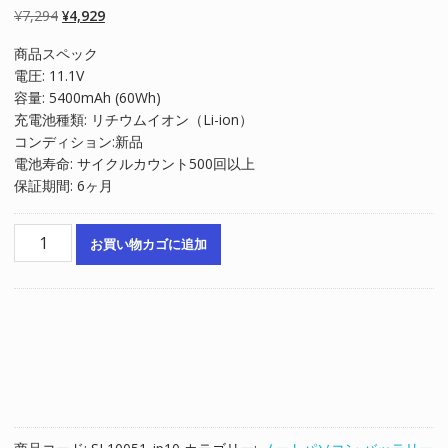
段階評価のう
元
現
¥
7,294
¥
4,929
ち、
4.50
点
の
在
商品スペック
価
の
電圧: 11.1V
格
価
容量: 5400mAh (60Wh)
は
格
充電池種類: リチウムイオン（Li-ion）
¥7,294
は
コンディション:新品
で
¥4,929
電池寿命: サイクルカウント500回以上
し
で
保証期間: 6ヶ月
た。
す。
ノ
お買い物カゴに追加
ー
ト
パ
ソ
コ
ン
純
正
バ