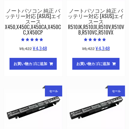
ノートパソコン 純正 バ
ノートパソコン 純正 バ
ッテリー対応 [ASUS]エイ
ッテリー対応 [ASUS]エイ
スース
スース
X450,X450C,X450CA,X450C
R510JK,R510JX,R510V,R510V
C,X450CP
B,R510VC,R510VX
5段階中
5段階中
元
現
元
現
¥
4,348
¥
4,348
¥
6,422
¥
6,422
5.00
5.00
の評価
の評価
の
在
の
在
価
の
価
の
お買い物カゴに追加
お買い物カゴに追加
格
価
格
価
は
格
は
格
¥6,422
は
¥6,422
は
で
¥4,348
で
¥4,348
セール
セール
し
で
し
で
た。
す。
た。
す。