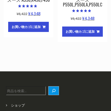
P550L,P550LA,P550LC
5段階中
元
現
¥
4,348
¥
6,422
4.50
5段階中
の評価
元
現
¥
4,348
の
在
¥
6,422
4.50
の評価
の
在
価
の
お買い物カゴに追加
価
の
格
価
お買い物カゴに追加
格
価
は
格
は
格
¥6,422
は
¥6,422
は
で
¥4,348
で
¥4,348
し
で
し
で
た。
す。
た。
す。
検
索
ショップ