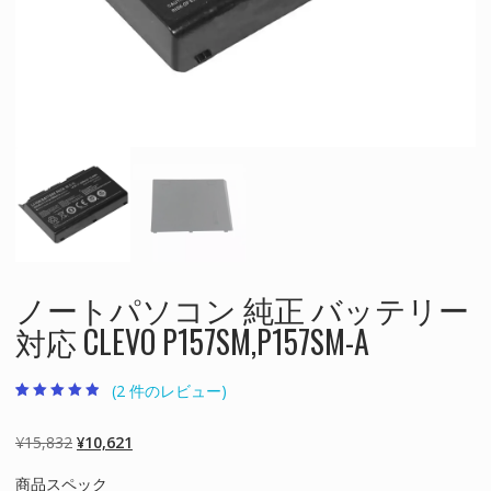
ノートパソコン 純正 バッテリー
対応 CLEVO P157SM,P157SM-A
(
2
件のレビュー)
2
件の利用者評
価に基づく5
段階評価のう
元
現
¥
15,832
¥
10,621
ち、
4.50
点
の
在
商品スペック
価
の