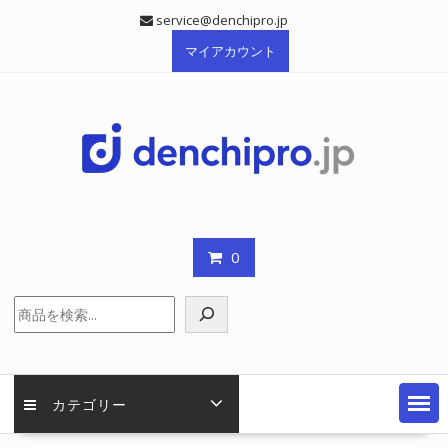
Skip
service@denchipro.jp
to
マイアカウント
content
0
検
索
カテゴリー