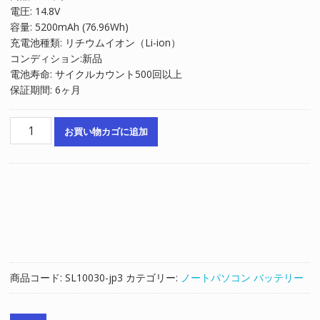
電圧: 14.8V
格
価
容量: 5200mAh (76.96Wh)
は
格
充電池種類: リチウムイオン（Li-ion）
¥15,832
は
コンディション:新品
で
¥10,621
電池寿命: サイクルカウント500回以上
し
で
保証期間: 6ヶ月
た。
す。
ノ
お買い物カゴに追加
ー
ト
パ
ソ
コ
ン
純
正
バ
商品コード:
SL10030-jp3
カテゴリー:
ノートパソコン バッテリー
ッ
テ
リ