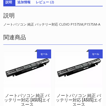
説明
追加情報
レビュー (2)
ー
対
説明
応
CLEVO
P157SM,P157SM-
ノートパソコン 純正 バッテリー対応 CLEVO P157SM,P157SM-A
A
個
関連商品
セール
セール
ノートパソコン 純正 バ
ノートパソコン 純正 バ
ッテリー対応 [ASUS]エイ
ッテリー対応 [ASUS]エイ
スース
スース