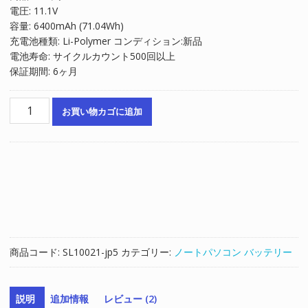
電圧: 11.1V
格
価
容量: 6400mAh (71.04Wh)
は
格
充電池種類: Li-Polymer コンディション:新品
¥16,520
は
電池寿命: サイクルカウント500回以上
で
¥11,080
保証期間: 6ヶ月
し
で
た。
す。
ノ
お買い物カゴに追加
ー
ト
パ
ソ
コ
ン
純
正
バ
商品コード:
SL10021-jp5
カテゴリー:
ノートパソコン バッテリー
ッ
テ
リ
説明
追加情報
レビュー (2)
ー