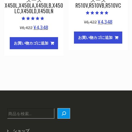
X450L,X450LA,X450LB,X450
R510V,R510VB,R510VC
LC,X450LD,X450LN
5段階中
元
現
¥
4,348
¥
6,422
5.00
5段階中
の評価
元
現
¥
4,348
¥
6,422
の
在
5.00
の評価
の
在
価
の
お買い物カゴに追加
価
の
格
価
お買い物カゴに追加
格
価
は
格
は
格
¥6,422
は
¥6,422
は
で
¥4,348
で
¥4,348
し
で
し
で
た。
す。
た。
す。
検
索
ショップ