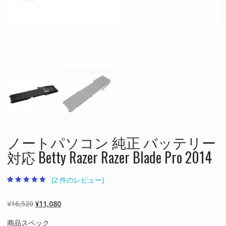
ノートパソコン 純正 バッテリー
対応 Betty Razer Razer Blade Pro 2014
(
2
件のレビュー)
2
件の利用者評
価に基づく5
段階評価のう
元
現
¥
16,520
¥
11,080
ち、
4.50
点
の
在
商品スペック
価
の