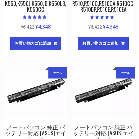
K550,K550J,K550JD,K550LB,
R510,R510C,R510CA,R510CC,
K550CC
R510DP,R510E,R510EA
5段階中
5段階中
元
現
元
現
¥
4,348
¥
4,348
¥
6,422
¥
6,422
5.00
5.00
の評価
の評価
の
在
の
在
価
の
価
の
お買い物カゴに追加
お買い物カゴに追加
格
価
格
価
は
格
は
格
¥6,422
は
¥6,422
は
で
¥4,348
で
¥4,348
セール
セール
し
で
し
で
た。
す。
た。
す。
ノートパソコン 純正 バ
ノートパソコン 純正 バ
ッテリー対応 [ASUS]エイ
ッテリー対応 [ASUS]エイ
スース
スース