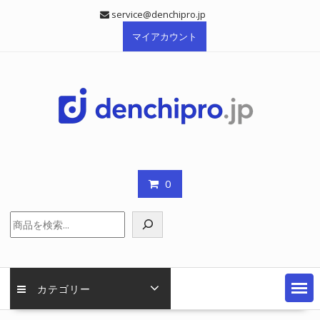
Skip
service@denchipro.jp
to
マイアカウント
content
0
検
索
カテゴリー