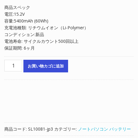
の
在
商品スペック
価
の
電圧:15.2V
格
価
容量:5400mAh (60Wh)
は
格
充電池種類: リチウムイオン（Li-Polymer）
¥12,389
は
コンディション:新品
で
¥8,326
電池寿命: サイクルカウント500回以上
し
で
保証期間: 6ヶ月
た。
す。
ノ
お買い物カゴに追加
ー
ト
パ
ソ
コ
ン
純
正
バ
商品コード:
SL10081-jp3
カテゴリー:
ノートパソコン バッテリー
ッ
テ