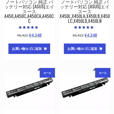
ノートパソコン 純正 バ
ノートパソコン 純正 バ
ッテリー対応 [ASUS]エイ
ッテリー対応 [ASUS]エイ
スース
スース
A450,A450C,A450CA,A450C
X450L,X450LA,X450LB,X450
C
LC,X450LD,X450LN
5段階中
5段階中
元
現
元
現
¥
4,348
¥
4,348
¥
6,422
¥
6,422
5.00
5.00
の評価
の評価
の
在
の
在
価
の
価
の
お買い物カゴに追加
お買い物カゴに追加
格
価
格
価
は
格
は
格
¥6,422
は
¥6,422
は
で
¥4,348
で
¥4,348
セール
セール
し
で
し
で
た。
す。
た。
す。