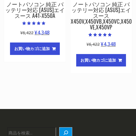
ノートパソコン 純正 バ
ノートパソコン 純正 バ
ッテリー対応 [ASUS]エイ
ッテリー対応 [ASUS]エイ
スース A41-X550A
スース
X450V,X450VB,X450VC,X450
VE,X450VP
5段階中
元
現
¥
4,348
¥
6,422
5.00
の評価
の
在
5段階中
元
現
¥
4,348
¥
6,422
5.00
価
の
の評価
お買い物カゴに追加
の
在
格
価
価
の
は
格
お買い物カゴに追加
格
価
¥6,422
は
は
格
で
¥4,348
¥6,422
は
し
で
で
¥4,348
た。
す。
し
で
た。
す。
検