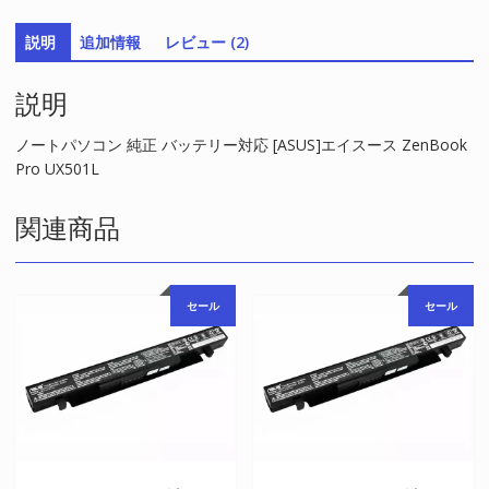
リ
説明
追加情報
レビュー (2)
ー
対
説明
応
[ASUS]
エ
ノートパソコン 純正 バッテリー対応 [ASUS]エイスース ZenBook
イ
Pro UX501L
ス
ー
関連商品
ス
ZenBook
Pro
セール
セール
UX501L
個