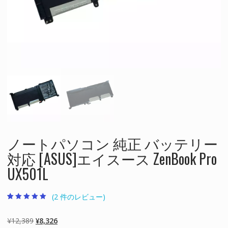
ノートパソコン 純正 バッテリー
対応 [ASUS]エイスース ZenBook Pro
UX501L
(
2
件のレビュー)
2
件の利用者評価
に基づく5段階
評価のうち、
元
現
¥
12,389
¥
8,326
5.00
点