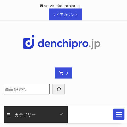
Skip
service@denchipro.jp
to
マイアカウント
content
0
検
索
カテゴリー