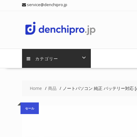
Skip
service@denchipro.jp
to
content
カテゴリー
Home
商品
ノートパソコン 純正 バッテリー対応 [AS
セール