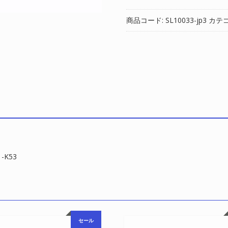
正
バ
商品コード:
SL10033-jp3
カテ
ッ
テ
リ
ー
対
応
[ASUS]
エ
イ
ス
ー
ス
-K53
A41-
K53
個
セール