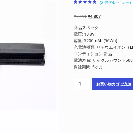
(
2
件のレビュー)
2
件の利用者評
価に基づく5
段階評価のう
元
現
¥
7,111
¥
4,807
ち、
4.50
点
の
在
商品スペック
価
の
電圧: 10.8V
格
価
容量: 5200mAh (56Wh)
は
格
充電池種類: リチウムイオン（Li-
¥7,111
は
コンディション:新品
で
¥4,807
電池寿命: サイクルカウント50
し
で
保証期間: 6ヶ月
た。
す。
ノ
お買い物カゴに追加
ー
ト
パ
ソ
コ
ン
純