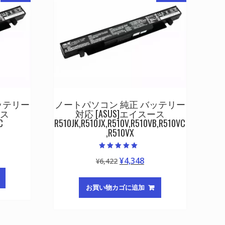
ッテリー
ノートパソコン 純正 バッテリー
ース
対応 [ASUS]エイスース
C
R510JK,R510JX,R510V,R510VB,R510VC
,R510VX
5段階中
元
現
¥
4,348
¥
6,422
5.00
の評価
の
在
価
の
お買い物カゴに追加
格
価
は
格
¥6,422
は
,348