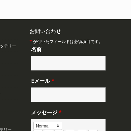
で
¥4,348
し
で
。
た。
す。
お問い合わせ
*
が付いたフィールドは必須項目です。
バッテリー
名前
Eメール
*
ー
メッセージ
*
テリー