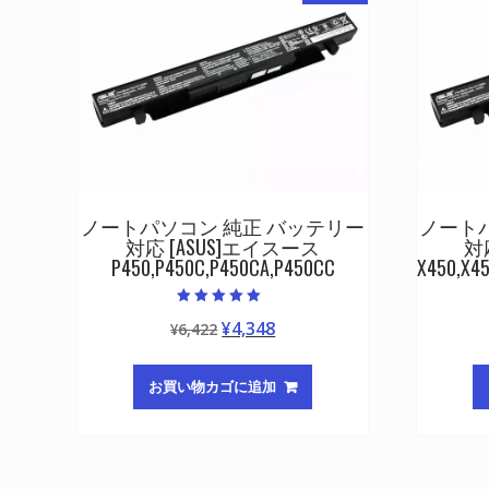
ノートパソコン 純正 バッテリー
ノート
対応 [ASUS]エイスース
対
P450,P450C,P450CA,P450CC
X450,X4
5段階中
元
現
¥
4,348
¥
6,422
5.00
の評価
の
在
価
の
お買い物カゴに追加
格
価
は
格
¥6,422
は
で
¥4,348