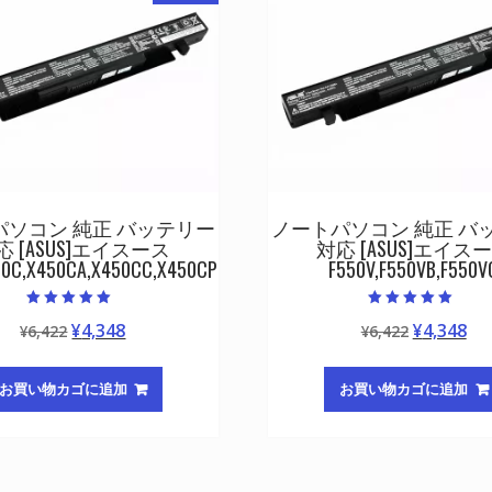
パソコン 純正 バッテリー
ノートパソコン 純正 バ
応 [ASUS]エイスース
対応 [ASUS]エイス
50C,X450CA,X450CC,X450CP
F550V,F550VB,F550V
5段階中
5段階中
元
現
元
現
¥
4,348
¥
4,348
¥
6,422
¥
6,422
5.00
5.00
の評価
の評価
の
在
の
在
価
の
価
の
お買い物カゴに追加
お買い物カゴに追加
格
価
格
価
は
格
は
格
¥6,422
は
¥6,422
は
で
¥4,348
で
¥4