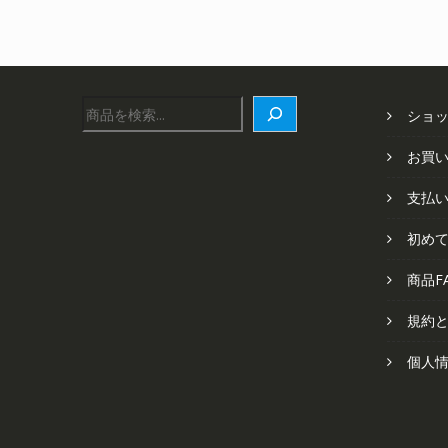
し
で
た。
す。
検
ショ
索
お買
支払
初め
商品F
規約
個人