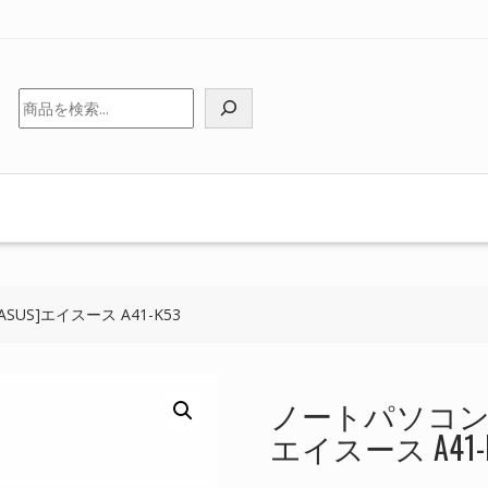
検
索
US]エイスース A41-K53
ノートパソコン 純
エイスース A41-