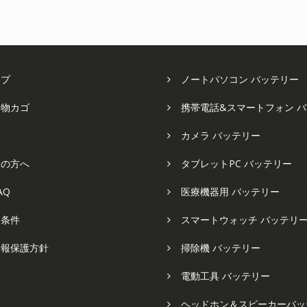
し
で
し
で
た。
す。
た。
す
ップ
ノートパソコン バッテリー
い物カゴ
携帯電話&スマートフォン 
い
カメラ バッテリー
ての方へ
タブレットPC バッテリー
AQ
医療機器用 バッテリー
と条件
スマートウォッチ バッテリ
情報保護方針
掃除機 バッテリー
電動工具 バッテリー
ヘッドホン＆スピーカーバッ