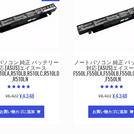
パソコン 純正 バッテリー
ノートパソコン 純正 バ
応 [ASUS]エイスース
対応 [ASUS]エイス
10LA,R510LB,R510LC,R510LD
F550L,F550LA,F550LB,F550L
,R510LN
,F550LN
5段階中
5段階中
元
現
元
現
¥
4,348
¥
4,348
¥
6,422
¥
6,422
5.00
5.00
の評価
の評価
の
在
の
在
価
の
価
の
お買い物カゴに追加
お買い物カゴに追加
格
価
格
価
は
格
は
格
¥6,422
は
¥6,422
は