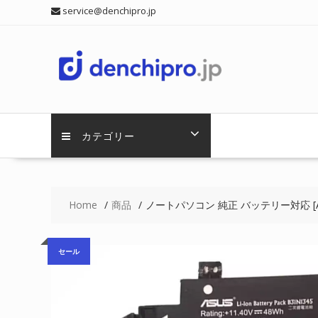
Skip
service@denchipro.jp
to
content
カテゴリー
Home
商品
ノートパソコン 純正 バッテリー対応 [ASUS]
セール