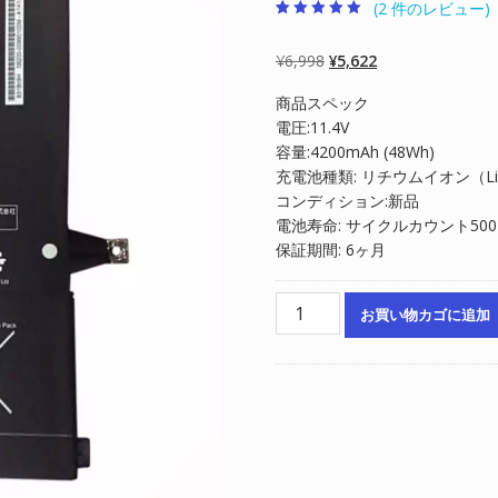
(
2
件のレビュー)
2
件の利用者評価
に基づく5段階
評価のうち、
元
現
¥
6,998
¥
5,622
5.00
点
の
在
商品スペック
価
の
電圧:11.4V
格
価
容量:4200mAh (48Wh)
は
格
充電池種類: リチウムイオン（Li-P
¥6,998
は
コンディション:新品
で
¥5,622
電池寿命: サイクルカウント50
し
で
保証期間: 6ヶ月
た。
す。
ノ
お買い物カゴに追加
ー
ト
パ
ソ
コ
ン
純