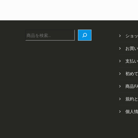
し
で
た。
す。
検
ショ
索
お買
支払
初め
商品F
規約
個人