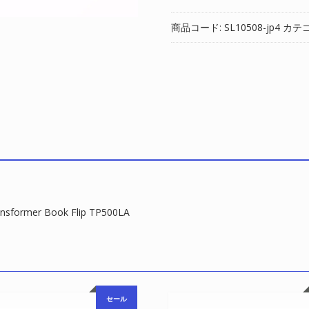
正
バ
商品コード:
SL10508-jp4
カテ
ッ
テ
リ
ー
対
応
[ASUS]
エ
イ
ス
ー
ス
er Book Flip TP500LA
Transformer
Book
Flip
TP500LA
個
セール