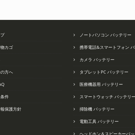
で
¥4,348
で
¥4
し
で
し
で
た。
す。
た。
す
ップ
ノートパソコン バッテリー
い物カゴ
携帯電話&スマートフォン 
い
カメラ バッテリー
ての方へ
タブレットPC バッテリー
AQ
医療機器用 バッテリー
と条件
スマートウォッチ バッテリ
情報保護方針
掃除機 バッテリー
電動工具 バッテリー
ヘッドホン＆スピーカーバッ