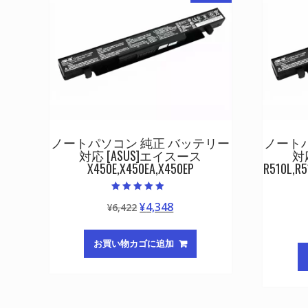
ノートパソコン 純正 バッテリー
ノート
対応 [ASUS]エイスース
対
X450E,X450EA,X450EP
R510L,R5
5段階中
元
現
¥
4,348
¥
6,422
4.50
の評価
の
在
価
の
お買い物カゴに追加
格
価
は
格
¥6,422
は
で
¥4,348