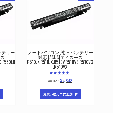
ッテリー
ノートパソコン 純正 バッテリー
ース
対応 [ASUS]エイスース
C,F550LD
R510JK,R510JX,R510V,R510VB,R510VC
,R510VX
5段階中
元
現
¥
4,348
¥
6,422
5.00
の評価
の
在
価
の
お買い物カゴに追加
格
価
は
格
¥6,422
は