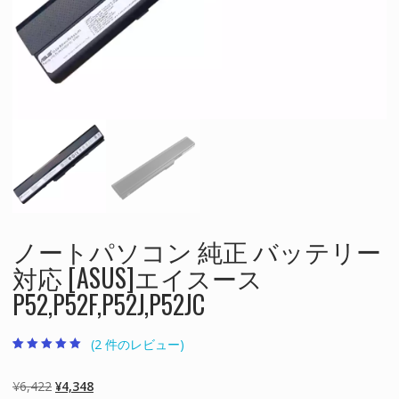
ノートパソコン 純正 バッテリー
対応 [ASUS]エイスース
P52,P52F,P52J,P52JC
(
2
件のレビュー)
2
件の利用者評価
に基づく5段階
評価のうち、
元
現
¥
6,422
¥
4,348
5.00
点