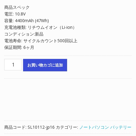
の
在
商品スペック
価
の
電圧: 10.8V
格
価
容量: 4400mAh (47Wh)
は
格
充電池種類: リチウムイオン（Li-ion）
¥6,422
は
コンディション:新品
で
¥4,348
電池寿命: サイクルカウント500回以上
し
で
保証期間: 6ヶ月
た。
す。
ノ
お買い物カゴに追加
ー
ト
パ
ソ
コ
ン
純
正
バ
商品コード:
SL10112-jp16
カテゴリー:
ノートパソコン バッテリー
ッ
テ