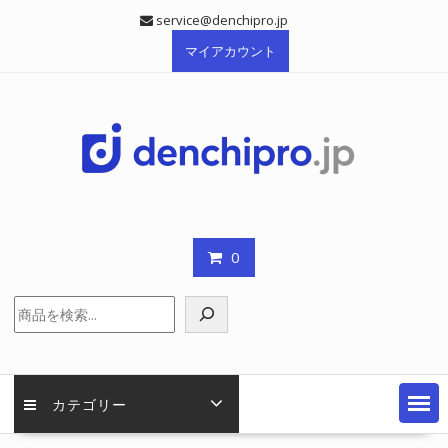
Skip
service@denchipro.jp
to
マイアカウント
content
0
検
索
カテゴリー