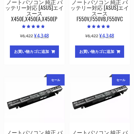
ノートパソコン 純正 バ
ノートパソコン 純正 バ
ッテリー対応 [ASUS]エイ
ッテリー対応 [ASUS]エイ
スース
スース
X450E,X450EA,X450EP
F550V,F550VB,F550VC
5段階中
5段階中
元
現
元
現
¥
4,348
¥
4,348
¥
6,422
¥
6,422
4.50
5.00
の評価
の評価
の
在
の
在
価
の
価
の
お買い物カゴに追加
お買い物カゴに追加
格
価
格
価
は
格
は
格
¥6,422
は
¥6,422
は
で
¥4,348
で
¥4,348
セール
セール
し
で
し
で
た。
す。
た。
す。
ノートパソコン 純正 バ
ノートパソコン 純正 バ