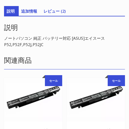
リ
説明
追加情報
レビュー (2)
ー
対
説明
応
[ASUS]
エ
ノートパソコン 純正 バッテリー対応 [ASUS]エイスース
イ
P52,P52F,P52J,P52JC
ス
ー
関連商品
ス
P52,P52F,P52J,P52JC
個
セール
セール