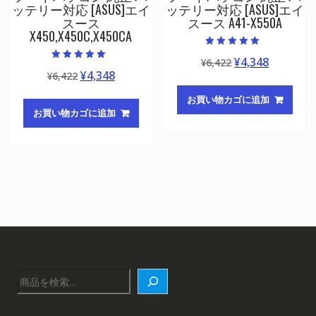
ッテリー対応 [ASUS]エイ
ッテリー対応 [ASUS]エイ
スース
スース A41-X550A
X450,X450C,X450CA
5段階中
元
現
¥
4,348
¥
6,422
5.00
5段階中
の評価
元
現
¥
4,348
¥
6,422
の
在
5.00
の評価
の
在
価
の
お買い物カゴに追加
価
の
格
価
お買い物カゴに追加
格
価
は
格
は
格
¥6,422
は
¥6,422
は
で
¥4,348
で
¥4,348
し
で
し
で
た。
す。
た。
す。
検
索