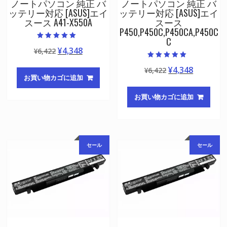
ノートパソコン 純正 バ
ノートパソコン 純正 バ
ッテリー対応 [ASUS]エイ
ッテリー対応 [ASUS]エイ
スース A41-X550A
スース
P450,P450C,P450CA,P450C
C
5段階中
元
現
¥
4,348
¥
6,422
5.00
の評価
の
在
5段階中
元
現
¥
4,348
¥
6,422
5.00
価
の
の評価
お買い物カゴに追加
の
在
格
価
価
の
は
格
お買い物カゴに追加
格
価
¥6,422
は
は
格
で
¥4,348
¥6,422
は
し
で
で
¥4,348
た。
す。
セール
セール
し
で
た。
す。