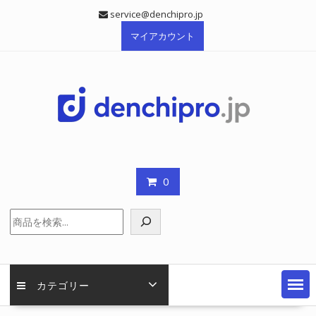
Skip
service@denchipro.jp
to
マイアカウント
content
0
検
索
カテゴリー