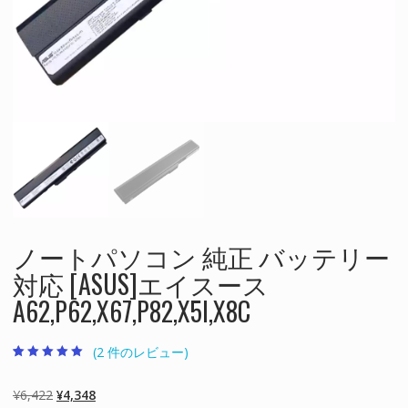
ノートパソコン 純正 バッテリー
対応 [ASUS]エイスース
A62,P62,X67,P82,X5I,X8C
(
2
件のレビュー)
2
件の利用者評価
に基づく5段階
評価のうち、
元
現
¥
6,422
¥
4,348
5.00
点