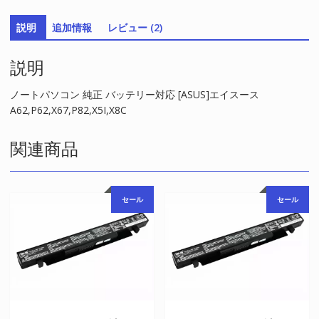
リ
説明
追加情報
レビュー (2)
ー
対
説明
応
[ASUS]
エ
ノートパソコン 純正 バッテリー対応 [ASUS]エイスース
イ
A62,P62,X67,P82,X5I,X8C
ス
ー
関連商品
ス
A62,P62,X67,P82,X5I,X8C
個
セール
セール