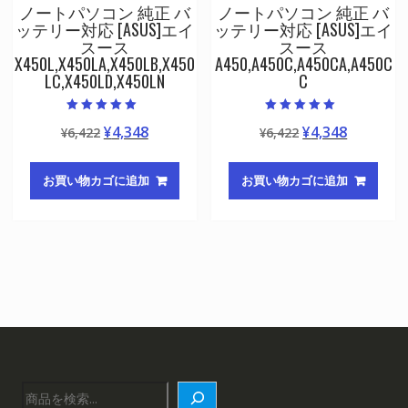
ノートパソコン 純正 バ
ノートパソコン 純正 バ
ッテリー対応 [ASUS]エイ
ッテリー対応 [ASUS]エイ
スース
スース
X450L,X450LA,X450LB,X450
A450,A450C,A450CA,A450C
LC,X450LD,X450LN
C
5段階中
5段階中
元
現
元
現
¥
4,348
¥
4,348
¥
6,422
¥
6,422
5.00
5.00
の評価
の評価
の
在
の
在
価
の
価
の
お買い物カゴに追加
お買い物カゴに追加
格
価
格
価
は
格
は
格
¥6,422
は
¥6,422
は
で
¥4,348
で
¥4,348
し
で
し
で
た。
す。
た。
す。
検