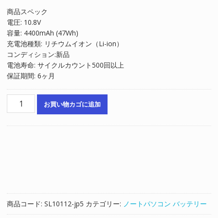
の
在
商品スペック
価
の
電圧: 10.8V
格
価
容量: 4400mAh (47Wh)
は
格
充電池種類: リチウムイオン（Li-ion）
¥6,422
は
コンディション:新品
で
¥4,348
電池寿命: サイクルカウント500回以上
し
で
保証期間: 6ヶ月
た。
す。
ノ
お買い物カゴに追加
ー
ト
パ
ソ
コ
ン
純
正
バ
商品コード:
SL10112-jp5
カテゴリー:
ノートパソコン バッテリー
ッ
テ