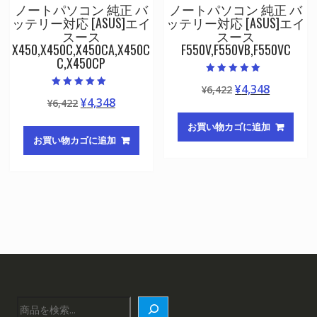
ノートパソコン 純正 バ
ノートパソコン 純正 バ
ッテリー対応 [ASUS]エイ
ッテリー対応 [ASUS]エイ
スース
スース
X450,X450C,X450CA,X450C
F550V,F550VB,F550VC
C,X450CP
5段階中
元
現
¥
4,348
¥
6,422
5.00
5段階中
の評価
元
現
¥
4,348
¥
6,422
の
在
5.00
の評価
の
在
価
の
お買い物カゴに追加
価
の
格
価
お買い物カゴに追加
格
価
は
格
は
格
¥6,422
は
¥6,422
は
で
¥4,348
で
¥4,348
し
で
し
で
た。
す。
た。
す。
検