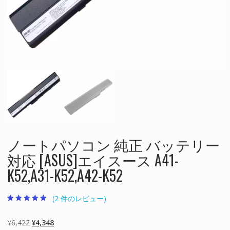
ノートパソコン 純正 バッテリー
対応 [ASUS]エイスース A41-
K52,A31-K52,A42-K52
(
2
件のレビュー)
2
件の利用者評
価に基づく5
段階評価のう
元
現
¥
6,422
¥
4,348
ち、
4.50
点