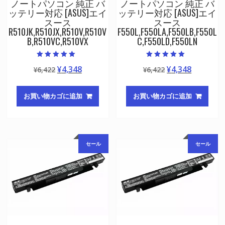
ノートパソコン 純正 バ
ノートパソコン 純正 バ
ッテリー対応 [ASUS]エイ
ッテリー対応 [ASUS]エイ
スース
スース
R510JK,R510JX,R510V,R510V
F550L,F550LA,F550LB,F550L
B,R510VC,R510VX
C,F550LD,F550LN
5段階中
5段階中
元
現
元
現
¥
4,348
¥
4,348
¥
6,422
¥
6,422
5.00
5.00
の評価
の評価
の
在
の
在
価
の
価
の
お買い物カゴに追加
お買い物カゴに追加
格
価
格
価
は
格
は
格
¥6,422
は
¥6,422
は
で
¥4,348
で
¥4,348
セール
セール
し
で
し
で
た。
す。
た。
す。