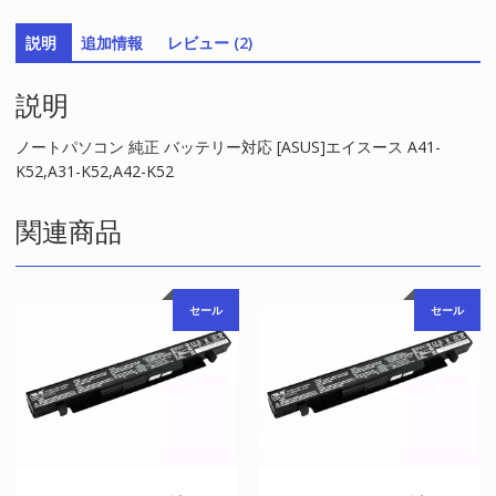
リ
説明
追加情報
レビュー (2)
ー
対
説明
応
[ASUS]
エ
ノートパソコン 純正 バッテリー対応 [ASUS]エイスース A41-
イ
K52,A31-K52,A42-K52
ス
ー
関連商品
ス
A41-
K52,A31-
セール
セール
K52,A42-
K52
個