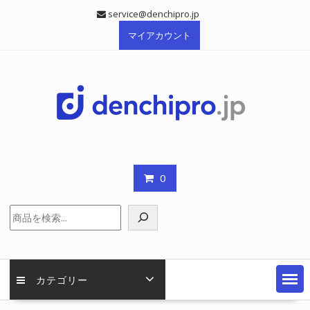
Skip
service@denchipro.jp
to
マイアカウント
content
0
検
索
カテゴリー