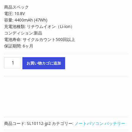
の
在
商品スペック
価
の
電圧: 10.8V
格
価
容量: 4400mAh (47Wh)
は
格
充電池種類: リチウムイオン（Li-ion）
¥6,422
は
コンディション:新品
で
¥4,348
電池寿命: サイクルカウント500回以上
し
で
保証期間: 6ヶ月
た。
す。
ノ
お買い物カゴに追加
ー
ト
パ
ソ
コ
ン
純
正
バ
商品コード:
SL10112-jp2
カテゴリー:
ノートパソコン バッテリー
ッ
テ