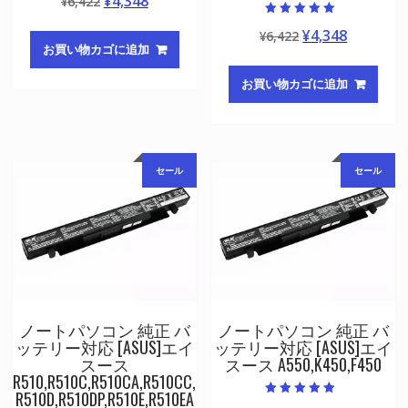
元
現
¥
4,348
¥
6,422
4.50
の評価
の
在
5段階中
元
現
¥
4,348
¥
6,422
5.00
価
の
の評価
お買い物カゴに追加
の
在
格
価
価
の
は
格
お買い物カゴに追加
格
価
¥6,422
は
は
格
で
¥4,348
¥6,422
は
し
で
で
¥4,348
た。
す。
セール
セール
し
で
た。
す。
ノートパソコン 純正 バ
ノートパソコン 純正 バ
ッテリー対応 [ASUS]エイ
ッテリー対応 [ASUS]エイ
スース
スース A550,K450,F450
R510,R510C,R510CA,R510CC,
R510D,R510DP,R510E,R510EA
5段階中