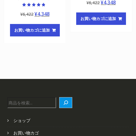
元
現
¥
4,348
¥
6,422
4.50
の評価
の
在
5段階中
元
現
¥
4,348
¥
6,422
4.50
価
の
の評価
お買い物カゴに追加
の
在
格
価
価
の
は
格
お買い物カゴに追加
格
価
¥6,422
は
は
格
で
¥4,348
¥6,422
は
し
で
で
¥4,348
た。
す。
し
で
た。
す。
検
索
ショップ
お買い物カゴ