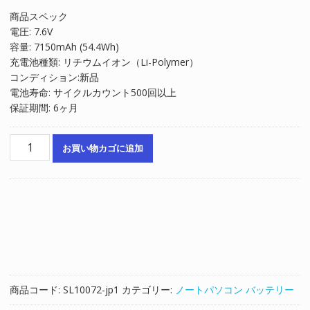
の
在
商品スペック
価
の
電圧: 7.6V
格
価
容量: 7150mAh (54.4Wh)
は
格
充電池種類: リチウムイオン（Li-Polymer）
¥9,635
は
コンディション:新品
で
¥6,490
電池寿命: サイクルカウント500回以上
し
で
保証期間: 6ヶ月
た。
す。
ノ
お買い物カゴに追加
ー
ト
パ
ソ
コ
ン
純
正
バ
商品コード:
SL10072-jp1
カテゴリー:
ノートパソコン バッテリー
ッ
テ