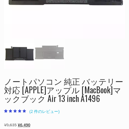
ノートパソコン 純正 バッテリー
対応 [APPLE]アップル [MacBook]マ
ックブック Air 13 inch A1496
(
2
件のレビュー)
2
件の利用者評価
に基づく5段階
評価のうち、
元
現
¥
9,635
¥
6,490
5.00
点