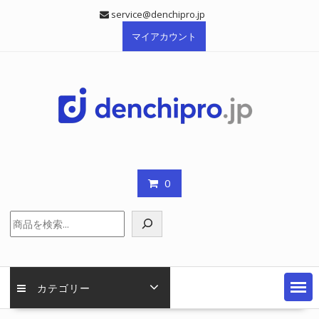
Skip
service@denchipro.jp
to
マイアカウント
content
0
検
索
カテゴリー