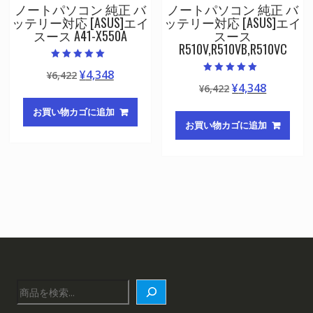
ノートパソコン 純正 バ
ノートパソコン 純正 バ
ッテリー対応 [ASUS]エイ
ッテリー対応 [ASUS]エイ
スース A41-X550A
スース
R510V,R510VB,R510VC
5段階中
元
現
¥
4,348
¥
6,422
5.00
5段階中
の評価
元
現
¥
4,348
の
在
¥
6,422
5.00
の評価
の
在
価
の
お買い物カゴに追加
価
の
格
価
お買い物カゴに追加
格
価
は
格
は
格
¥6,422
は
¥6,422
は
で
¥4,348
で
¥4,348
し
で
し
で
た。
す。
た。
す。
検
索