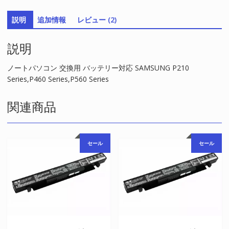
テ
説明
追加情報
レビュー (2)
リ
ー
説明
対
応
SAMSUNG
ノートパソコン 交換用 バッテリー対応 SAMSUNG P210
P210
Series,P460 Series,P560 Series
Series,P460
Series,P560
関連商品
Series
個
セール
セール