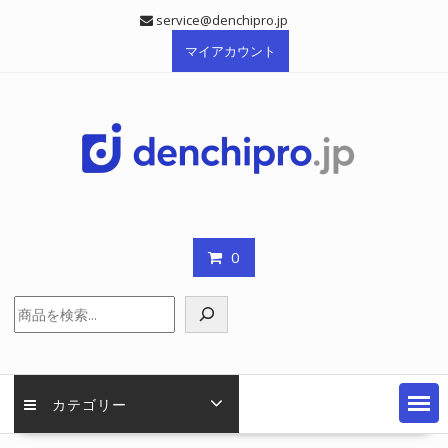
Skip
service@denchipro.jp
to
マイアカウント
content
0
検
索
カテゴリー