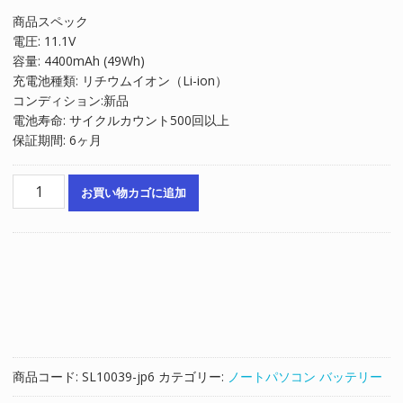
の
在
商品スペック
価
の
電圧: 11.1V
格
価
容量: 4400mAh (49Wh)
は
格
充電池種類: リチウムイオン（Li-ion）
¥5,504
は
コンディション:新品
で
¥3,736
電池寿命: サイクルカウント500回以上
し
で
保証期間: 6ヶ月
た。
す。
ノ
お買い物カゴに追加
ー
ト
パ
ソ
コ
ン
交
換
用
商品コード:
SL10039-jp6
カテゴリー:
ノートパソコン バッテリー
バ
ッ