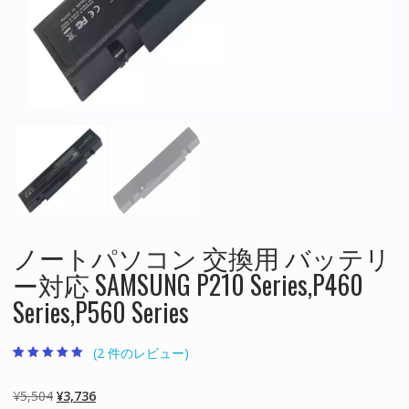
ノートパソコン 交換用 バッテリ
ー対応 SAMSUNG P210 Series,P460
Series,P560 Series
(
2
件のレビュー)
2
件の利用者評価
に基づく5段階
評価のうち、
元
現
¥
5,504
¥
3,736
5.00
点