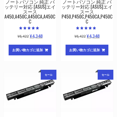
ノートパソコン 純正 バ
ノートパソコン 純正 バ
ッテリー対応 [ASUS]エイ
ッテリー対応 [ASUS]エイ
スース
スース
A450,A450C,A450CA,A450C
P450,P450C,P450CA,P450C
C
C
5段階中
5段階中
元
現
元
現
¥
4,348
¥
4,348
¥
6,422
¥
6,422
5.00
5.00
の評価
の評価
の
在
の
在
価
の
価
の
お買い物カゴに追加
お買い物カゴに追加
格
価
格
価
は
格
は
格
¥6,422
は
¥6,422
は
で
¥4,348
で
¥4,348
セール
セール
し
で
し
で
た。
す。
た。
す。