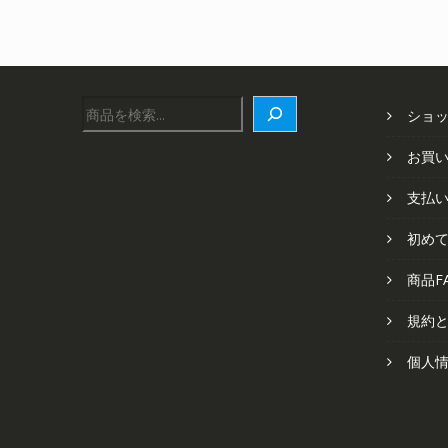
た。
す。
検
ショ
索
お買
支払
初め
商品F
規約
個人