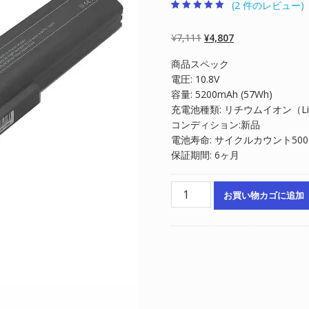
(
2
件のレビュー)
2
件の利用者評価
に基づく5段階
評価のうち、
元
現
¥
7,111
¥
4,807
5.00
点
の
在
商品スペック
価
の
電圧: 10.8V
格
価
容量: 5200mAh (57Wh)
は
格
充電池種類: リチウムイオン（Li-
¥7,111
は
コンディション:新品
で
¥4,807
電池寿命: サイクルカウント50
し
で
保証期間: 6ヶ月
た。
す。
ノ
お買い物カゴに追加
ー
ト
パ
ソ
コ
ン
交