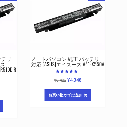
ッテリー
ノートパソコン 純正 バッテリー
ース
対応 [ASUS]エイスース A41-X550A
,R510D,R
5段階中
元
現
¥
4,348
¥
6,422
5.00
の評価
の
在
価
の
お買い物カゴに追加
格
価
は
格
¥6,422
は
で
¥4,348
し
で