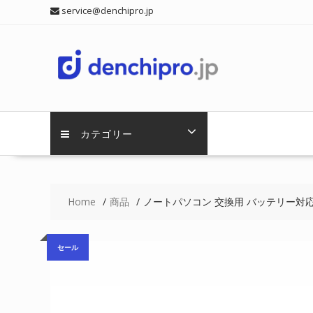
Skip
service@denchipro.jp
to
content
カテゴリー
Home
商品
ノートパソコン 交換用 バッテリー対応 MSI 
セール