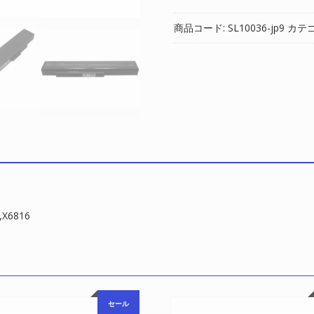
換
用
商品コード:
SL10036-jp9
カテ
バ
ッ
テ
リ
ー
対
応
MSI
ERAZER
X6815,X6816
個
X6816
セール