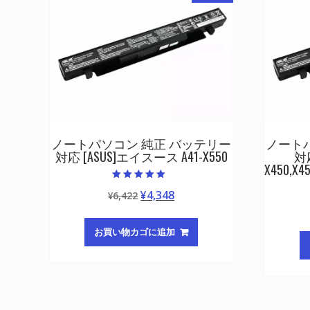
ノートパソコン 純正 バッテリー
ノート
対応 [ASUS]エイスース A41-X550
対
X450,X4
5段階中
元
現
¥
4,348
¥
6,422
5.00
の評価
の
在
価
の
お買い物カゴに追加
格
価
は
格
¥6,422
は
で
¥4,348
し
で