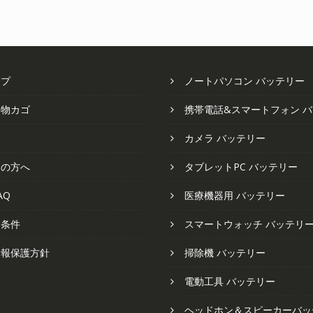
で
¥4
し
で
し
で
た。
す。
た。
す
ップ
ノートパソコン バッテリー
い物カゴ
携帯電話&スマートフォン 
い
カメラ バッテリー
ての方へ
タブレットPC バッテリー
AQ
医療機器用 バッテリー
と条件
スマートウォッチ バッテリ
情報保護方針
掃除機 バッテリー
電動工具 バッテリー
ヘッドホン＆スピーカーバッ