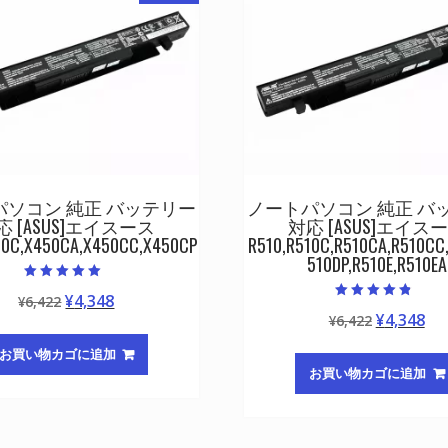
パソコン 純正 バッテリー
ノートパソコン 純正 バ
応 [ASUS]エイスース
対応 [ASUS]エイス
50C,X450CA,X450CC,X450CP
R510,R510C,R510CA,R510CC
510DP,R510E,R510EA
5段階中
元
現
¥
4,348
¥
6,422
5.00
5段階中
の評価
元
現
¥
4,348
の
在
¥
6,422
4.50
の評価
の
在
価
の
お買い物カゴに追加
価
の
格
価
お買い物カゴに追加
格
価
は
格
は
格
¥6,422
は
¥6,422
は
で
¥4,348