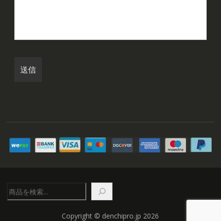
検
索
Copyright © denchipro.jp 2026