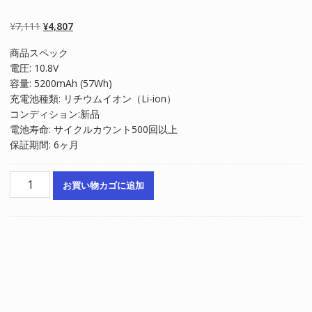
2
件の利用者評価
に基づく5段階
評価のうち、
元
現
¥
7,111
¥
4,807
5.00
点
の
在
商品スペック
価
の
電圧: 10.8V
格
価
容量: 5200mAh (57Wh)
は
格
充電池種類: リチウムイオン（Li-ion）
¥7,111
は
コンディション:新品
で
¥4,807
電池寿命: サイクルカウント500回以上
し
で
保証期間: 6ヶ月
た。
す。
ノ
お買い物カゴに追加
ー
ト
パ
ソ
コ
ン
交
換