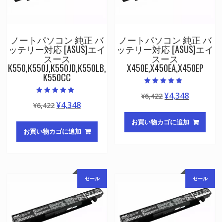
ノートパソコン 純正 バ
ノートパソコン 純正 バ
ッテリー対応 [ASUS]エイ
ッテリー対応 [ASUS]エイ
スース
スース
K550,K550J,K550JD,K550LB,
X450E,X450EA,X450EP
K550CC
5段階中
元
現
¥
4,348
¥
6,422
4.50
5段階中
の評価
元
現
¥
4,348
¥
6,422
の
在
5.00
の評価
の
在
価
の
お買い物カゴに追加
価
の
格
価
お買い物カゴに追加
格
価
は
格
は
格
¥6,422
は
¥6,422
は
で
¥4,348
で
¥4,348
し
で
セール
セール
し
で
た。
す。
た。
す。