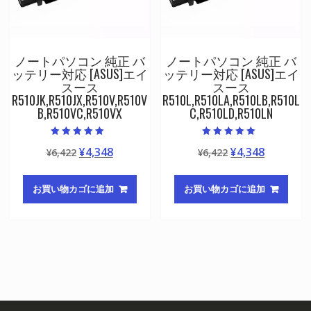
ノートパソコン 純正 バ
ノートパソコン 純正 バ
ッテリー対応 [ASUS]エイ
ッテリー対応 [ASUS]エイ
スース
スース
R510JK,R510JX,R510V,R510V
R510L,R510LA,R510LB,R510L
B,R510VC,R510VX
C,R510LD,R510LN
5段階中
5段階中
元
現
元
現
¥
4,348
¥
4,348
¥
6,422
¥
6,422
5.00
5.00
の評価
の評価
の
在
の
在
価
の
価
の
お買い物カゴに追加
お買い物カゴに追加
格
価
格
価
は
格
は
格
¥6,422
は
¥6,422
は
で
¥4,348
で
¥4,348
し
で
し
で
た。
す。
た。
す。