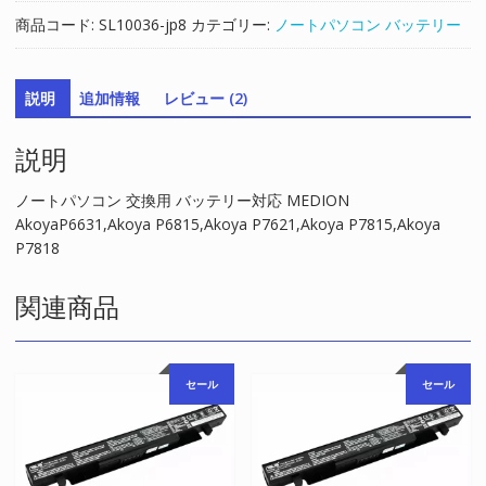
用
商品コード:
SL10036-jp8
カテゴリー:
ノートパソコン バッテリー
バ
ッ
テ
説明
追加情報
レビュー (2)
リ
ー
説明
対
応
MEDION
ノートパソコン 交換用 バッテリー対応 MEDION
AkoyaP6631,Akoya
AkoyaP6631,Akoya P6815,Akoya P7621,Akoya P7815,Akoya
P6815,Akoya
P7818
P7621,Akoya
P7815,Akoya
関連商品
P7818
個
セール
セール