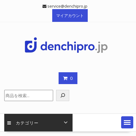
Skip
service@denchipro.jp
to
マイアカウント
content
0
検
索
カテゴリー