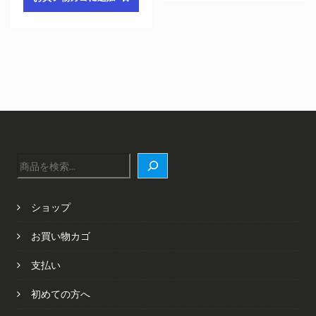
格
価
¥6,422
は
は
格
で
¥4,348
¥6,422
は
し
で
で
¥4,348
た。
す。
し
で
た。
す。
検
索
ショップ
お買い物カゴ
支払い
初めての方へ