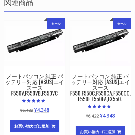
関連商品
セール
セール
ノートパソコン 純正 バ
ノートパソコン 純正 バ
ッテリー対応 [ASUS]エイ
ッテリー対応 [ASUS]エイ
スース
スース
F550V,F550VB,F550VC
F550,F550C,F550CA,F550CC,
F550E,F550EA,FX550J
5段階中
元
現
¥
4,348
¥
6,422
5.00
5段階中
の評価
元
現
¥
4,348
の
在
¥
6,422
4.50
の評価
の
在
価
の
お買い物カゴに追加
価
の
格
価
お買い物カゴに追加