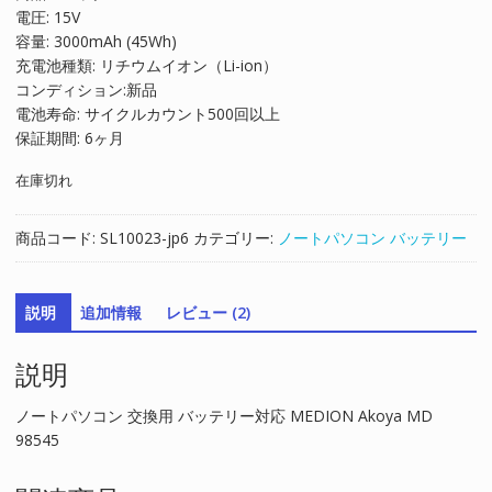
電圧: 15V
格
価
容量: 3000mAh (45Wh)
は
格
充電池種類: リチウムイオン（Li-ion）
¥12,389
は
コンディション:新品
で
¥8,326
電池寿命: サイクルカウント500回以上
し
で
保証期間: 6ヶ月
た。
す。
在庫切れ
商品コード:
SL10023-jp6
カテゴリー:
ノートパソコン バッテリー
説明
追加情報
レビュー (2)
説明
ノートパソコン 交換用 バッテリー対応 MEDION Akoya MD
98545