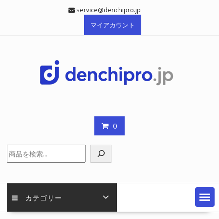
Skip
service@denchipro.jp
to
マイアカウント
content
0
検
索
カテゴリー