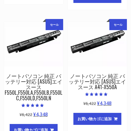
格
価
は
格
は
格
¥6,422
は
¥6,422
は
で
¥4,348
で
¥4,348
し
で
セール
セール
し
で
た。
す。
た。
す。
ノートパソコン 純正 バ
ノートパソコン 純正 バ
ッテリー対応 [ASUS]エイ
ッテリー対応 [ASUS]エイ
スース
スース A41-X550A
F550L,F550LA,F550LB,F550L
C,F550LD,F550LN
5段階中
元
現
¥
4,348
¥
6,422
5.00
の評価
の
在
5段階中
元
現
¥
4,348
¥
6,422
5.00
価
の
の評価
お買い物カゴに追加
の
在
格
価
価
の
は
格
お買い物カゴに追加