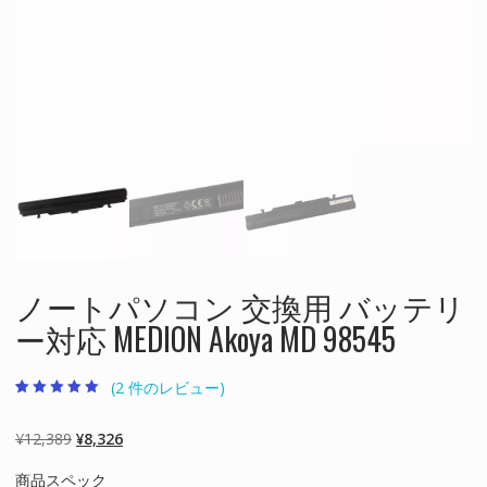
ノートパソコン 交換用 バッテリ
ー対応 MEDION Akoya MD 98545
(
2
件のレビュー)
2
件の利用者評価
に基づく5段階
評価のうち、
元
現
¥
12,389
¥
8,326
5.00
点
の
在
商品スペック
価
の