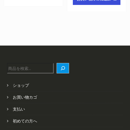
格
価
は
格
は
格
¥6,422
は
¥6,422
は
で
¥4,348
で
¥4,348
し
で
し
で
た。
す。
た。
す。
検
索
ショップ
お買い物カゴ
支払い
初めての方へ