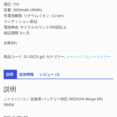
電圧: 15V
格
価
容量: 3000mAh (45Wh)
は
格
充電池種類: リチウムイオン（Li-ion）
¥12,389
は
コンディション:新品
で
¥8,326
電池寿命: サイクルカウント500回以上
し
で
保証期間: 6ヶ月
た。
す。
在庫切れ
商品コード:
SL10023-jp5
カテゴリー:
ノートパソコン バッテリー
説明
追加情報
レビュー (2)
説明
ノートパソコン 交換用 バッテリー対応 MEDION Akoya MD
98456