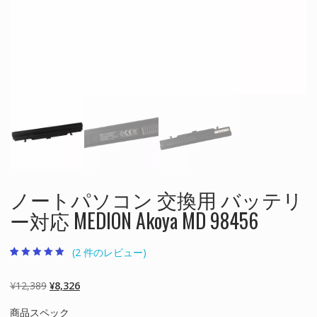
ノートパソコン 交換用 バッテリ
ー対応 MEDION Akoya MD 98456
(
2
件のレビュー)
2
件の利用者評価
に基づく5段階
評価のうち、
元
現
¥
12,389
¥
8,326
5.00
点
の
在
商品スペック
価
の