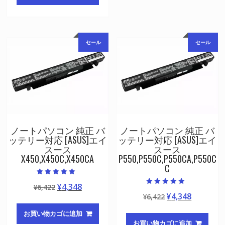
格
価
¥6,422
は
は
格
で
¥4,348
¥6,422
は
し
で
で
¥4,348
た。
す。
セール
セール
し
で
た。
す。
ノートパソコン 純正 バ
ノートパソコン 純正 バ
ッテリー対応 [ASUS]エイ
ッテリー対応 [ASUS]エイ
スース
スース
X450,X450C,X450CA
P550,P550C,P550CA,P550C
C
5段階中
元
現
¥
4,348
¥
6,422
5.00
5段階中
の評価
元
現
¥
4,348
の
在
¥
6,422
5.00
の評価
の
在
価
の
お買い物カゴに追加
価
の
格
価
お買い物カゴに追加