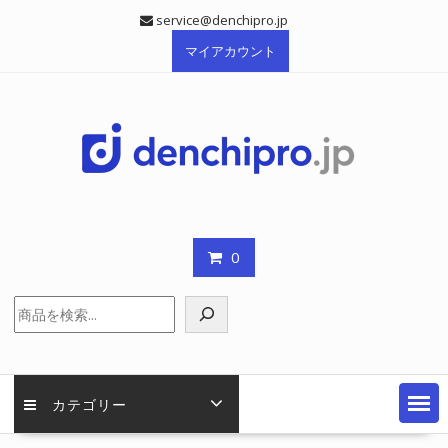
Skip
service@denchipro.jp
to
マイアカウント
content
0
検
索
カテゴリー