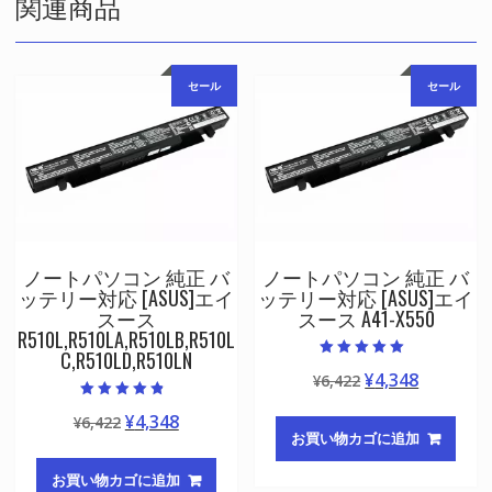
関連商品
セール
セール
ノートパソコン 純正 バ
ノートパソコン 純正 バ
ッテリー対応 [ASUS]エイ
ッテリー対応 [ASUS]エイ
スース
スース A41-X550
R510L,R510LA,R510LB,R510L
C,R510LD,R510LN
5段階中
元
現
¥
4,348
¥
6,422
5.00
の評価
の
在
5段階中
元
現
¥
4,348
¥
6,422
4.50
価
の
の評価
お買い物カゴに追加
の
在
格
価
価
の
は
格
お買い物カゴに追加