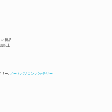
ョン:新品
0回以上
ゴリー:
ノートパソコン バッテリー