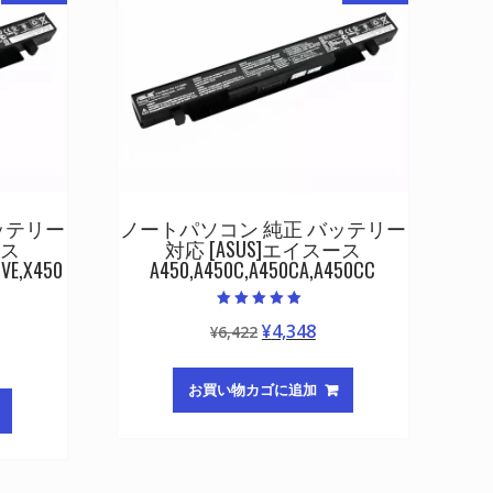
ッテリー
ノートパソコン 純正 バッテリー
ース
対応 [ASUS]エイスース
VE,X450
A450,A450C,A450CA,A450CC
5段階中
元
現
¥
4,348
¥
6,422
5.00
の評価
の
在
価
の
お買い物カゴに追加
格
価
は
格
¥6,422
は
で
¥4,348