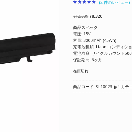
(
2
件のレビュー)
2
件の利用者評価
に基づく5段階
評価のうち、
元
現
¥
12,389
¥
8,326
5.00
点
の
在
商品スペック
価
の
電圧: 15V
格
価
容量: 3000mAh (45Wh)
は
格
充電池種類: Li-ion コンディシ
¥12,389
は
電池寿命: サイクルカウント50
で
¥8,326
保証期間: 6ヶ月
し
で
た。
す。
在庫切れ
商品コード:
SL10023-jp4
カテ