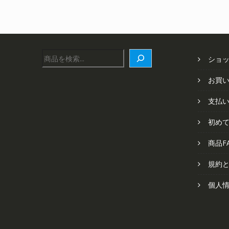
で
¥4,348
し
で
た。
す。
検
ショ
索
お買
支払
初め
商品F
規約
個人