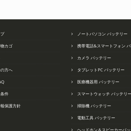
で
¥4
た。
す。
し
で
た。
す
ップ
ノートパソコン バッテリー
い物カゴ
携帯電話&スマートフォン 
い
カメラ バッテリー
ての方へ
タブレットPC バッテリー
AQ
医療機器用 バッテリー
と条件
スマートウォッチ バッテリ
情報保護方針
掃除機 バッテリー
電動工具 バッテリー
ヘッドホン＆スピーカーバッ