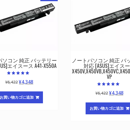
パソコン 純正 バッテリー
ノートパソコン 純正 バ
SUS]エイスース A41-X550A
対応 [ASUS]エイス
X450V,X450VB,X450VC,X450
VP
5段階中
元
現
¥
4,348
¥
6,422
5.00
の評価
の
在
5段階中
元
現
¥
4,348
¥
6,422
5.00
価
の
の評価
お買い物カゴに追加
の
在
格
価
価
の
は
格
お買い物カゴに追加
格
価
¥6,422
は
は
格
で
¥4,348
¥6,422
は
し
で