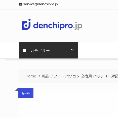
Skip
service@denchipro.jp
to
content
カテゴリー
Home
商品
ノートパソコン 交換用 バッテリー対応 MED
セール