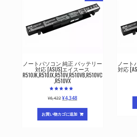
ノートパソコン 純正 バッテリー
ノート
対応 [ASUS]エイスース
対応 [A
R510JK,R510JX,R510V,R510VB,R510VC
,R510VX
5段階中
元
現
¥
4,348
¥
6,422
5.00
の評価
の
在
価
の
お買い物カゴに追加
格
価
は
格
¥6,422
は