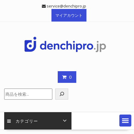
Skip
service@denchipro.jp
to
マイアカウント
content
0
検
索
カテゴリー