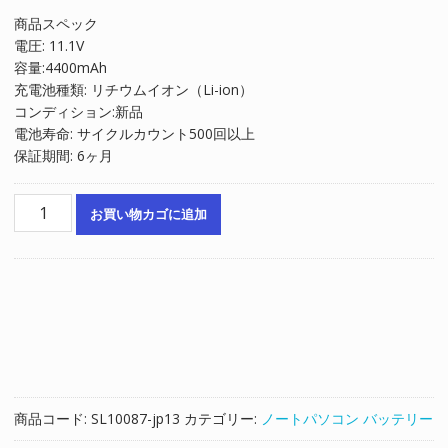
の
在
商品スペック
価
の
電圧: 11.1V
格
価
容量:4400mAh
は
格
充電池種類: リチウムイオン（Li-ion）
¥6,422
は
コンディション:新品
で
¥4,348
電池寿命: サイクルカウント500回以上
し
で
保証期間: 6ヶ月
た。
す。
ノ
お買い物カゴに追加
ー
ト
パ
ソ
コ
ン
交
換
用
商品コード:
SL10087-jp13
カテゴリー:
ノートパソコン バッテリー
バ
ッ