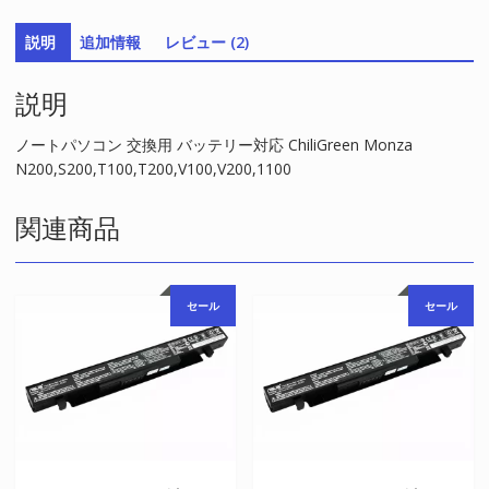
テ
説明
追加情報
レビュー (2)
リ
ー
説明
対
応
ChiliGreen
ノートパソコン 交換用 バッテリー対応 ChiliGreen Monza
Monza
N200,S200,T100,T200,V100,V200,1100
N200,S200,T100,T200,V100,V200,1100
個
関連商品
セール
セール