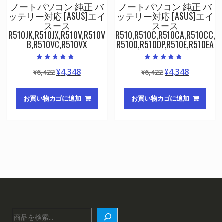
ノートパソコン 純正 バ
ノートパソコン 純正 バ
ッテリー対応 [ASUS]エイ
ッテリー対応 [ASUS]エイ
スース
スース
R510JK,R510JX,R510V,R510V
R510,R510C,R510CA,R510CC,
B,R510VC,R510VX
R510D,R510DP,R510E,R510EA
5段階中
5段階中
元
現
元
現
¥
4,348
¥
4,348
¥
6,422
¥
6,422
5.00
4.50
の評価
の評価
の
在
の
在
価
の
価
の
お買い物カゴに追加
お買い物カゴに追加
格
価
格
価
は
格
は
格
¥6,422
は
¥6,422
は
で
¥4,348
で
¥4,348
し
で
し
で
た。
す。
た。
す。
検