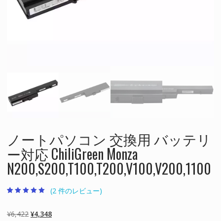
ノートパソコン 交換用 バッテリ
ー対応 ChiliGreen Monza
N200,S200,T100,T200,V100,V200,1100
(
2
件のレビュー)
2
件の利用者評価
に基づく5段階
評価のうち、
元
現
¥
6,422
¥
4,348
5.00
点