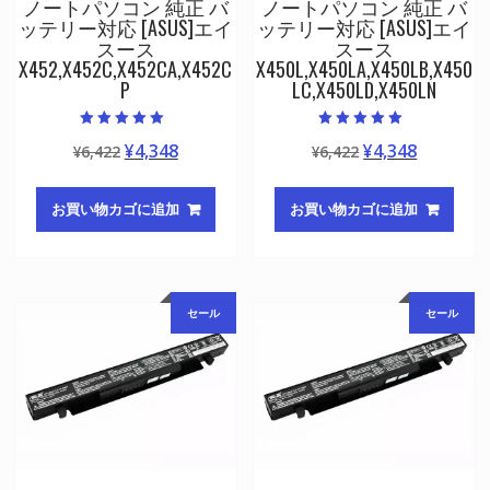
ノートパソコン 純正 バ
ノートパソコン 純正 バ
ッテリー対応 [ASUS]エイ
ッテリー対応 [ASUS]エイ
スース
スース
X452,X452C,X452CA,X452C
X450L,X450LA,X450LB,X450
P
LC,X450LD,X450LN
5段階中
5段階中
元
現
元
現
¥
4,348
¥
4,348
¥
6,422
¥
6,422
5.00
5.00
の評価
の評価
の
在
の
在
価
の
価
の
お買い物カゴに追加
お買い物カゴに追加
格
価
格
価
は
格
は
格
¥6,422
は
¥6,422
は
で
¥4,348
で
¥4,348
セール
セール
し
で
し
で
た。
す。
た。
す。