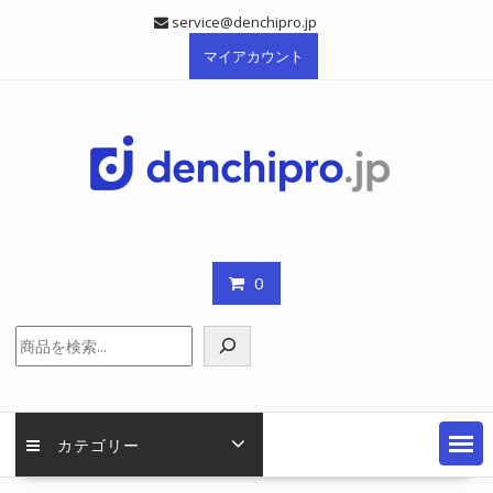
Skip
service@denchipro.jp
to
マイアカウント
content
0
検
索
カテゴリー