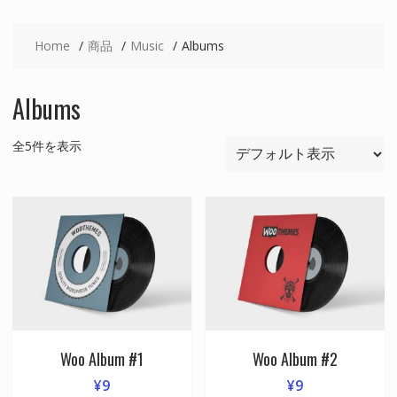
Home
商品
Music
Albums
Albums
全5件を表示
Woo Album #1
Woo Album #2
¥
9
¥
9