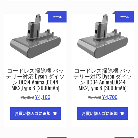
¥6,720
は
¥8,400
は
で
¥4,700
で
¥5,900
セール
セール
し
で
し
で
た。
す。
た。
す。
コードレス掃除機 バッ
コードレス掃除機 バッ
テリー対応 Dyson ダイソ
テリー対応 Dyson ダイソ
ン DC34 Animal,DC44
ン DC34 Animal,DC44
MK2,Type B (2000mAh)
MK2,Type B (3000mAh)
元
現
元
現
¥
4,100
¥
4,700
¥
5,880
¥
6,720
の
在
の
在
価
の
価
の
お買い物カゴに追加
お買い物カゴに追加
格
価
格
価
は
格
は
格
¥5,880
は
¥6,720
は
で
¥4,100
で
¥4,700