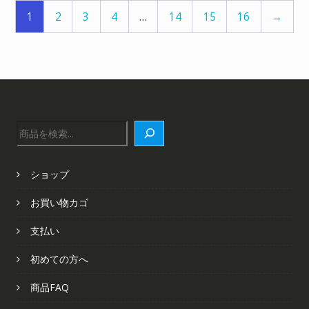
し
で
た。
す。
た。
す。
1
2
3
4
…
14
15
16
→
検
索
ショップ
お買い物カゴ
支払い
初めての方へ
商品FAQ