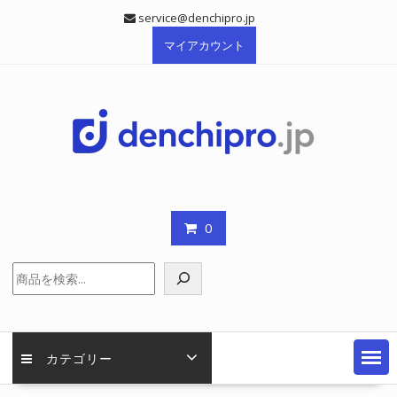
Skip
service@denchipro.jp
to
マイアカウント
content
0
検
索
カテゴリー