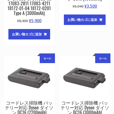
17083-2811 17083-4211
元
現
¥
3,500
¥
5,040
18172-01-04 18172-0201
の
在
Type A (3000mAh)
価
の
お買い物カゴに追加
元
現
¥
5,900
¥
8,400
格
価
の
在
は
格
価
の
¥5,040
は
お買い物カゴに追加
格
価
で
¥3,500
は
格
し
で
¥8,400
は
た。
す。
で
¥5,900
セール
セール
し
で
た。
す。
コードレス掃除機 バッ
コードレス掃除機 バッ
テリー対応 Dyson ダイソ
テリー対応 Dyson ダイソ
ン DC16 (2200mAh)
ン DC16 (3000mAh)