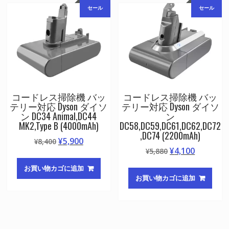
セール
セール
し
で
し
で
た。
す。
た。
す。
コードレス掃除機 バッ
コードレス掃除機 バッ
テリー対応 Dyson ダイソ
テリー対応 Dyson ダイソ
ン DC34 Animal,DC44
ン
MK2,Type B (4000mAh)
DC58,DC59,DC61,DC62,DC72
,DC74 (2200mAh)
元
現
¥
5,900
¥
8,400
元
現
¥
4,100
の
在
¥
5,880
の
在
価
の
お買い物カゴに追加
価
の
格
価
お買い物カゴに追加
格
価
は
格
は
格
¥8,400
は
¥5,880
は
で
¥5,900
で
¥4,100
し
で