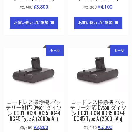
元
現
元
現
¥
3,800
¥
4,100
¥
5,460
¥
5,880
の
在
の
在
価
の
価
の
お買い物カゴに追加
お買い物カゴに追加
格
価
格
価
は
格
は
格
¥5,460
は
¥5,880
は
で
¥3,800
で
¥4,100
セール
セール
し
で
し
で
た。
す。
た。
す。
コードレス掃除機 バッ
コードレス掃除機 バッ
テリー対応 Dyson ダイソ
テリー対応 Dyson ダイソ
ン DC31 DC34 DC35 DC44
ン DC31 DC34 DC35 DC44
DC45 Type A (2000mAh)
DC45 Type A (2500mAh)
元
現
元
現
¥
3,800
¥
5,000
¥
5,460
¥
7,140