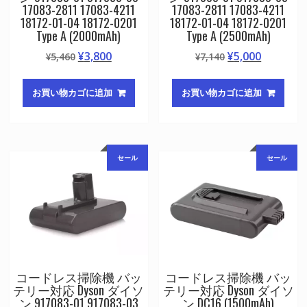
17083-2811 17083-4211
17083-2811 17083-4211
18172-01-04 18172-0201
18172-01-04 18172-0201
Type A (2000mAh)
Type A (2500mAh)
元
現
元
現
¥
3,800
¥
5,000
¥
5,460
¥
7,140
の
在
の
在
価
の
価
の
お買い物カゴに追加
お買い物カゴに追加
格
価
格
価
は
格
は
格
¥5,460
は
¥7,140
は
で
¥3,800
で
¥5,000
セール
セール
し
で
し
で
た。
す。
た。
す。
コードレス掃除機 バッ
コードレス掃除機 バッ
テリー対応 Dyson ダイソ
テリー対応 Dyson ダイソ
ン 917083-01 917083-03
ン DC16 (1500mAh)