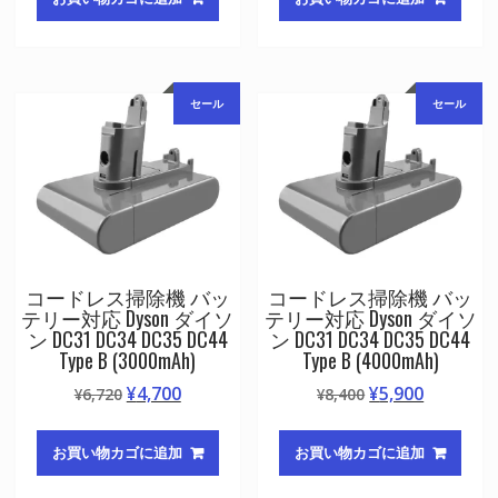
格
価
格
価
は
格
は
格
¥8,400
は
¥5,880
は
で
¥5,900
で
¥4,100
セール
セール
し
で
し
で
た。
す。
た。
す。
コードレス掃除機 バッ
コードレス掃除機 バッ
テリー対応 Dyson ダイソ
テリー対応 Dyson ダイソ
ン DC31 DC34 DC35 DC44
ン DC31 DC34 DC35 DC44
Type B (3000mAh)
Type B (4000mAh)
元
現
元
現
¥
4,700
¥
5,900
¥
6,720
¥
8,400
の
在
の
在
価
の
価
の
お買い物カゴに追加
お買い物カゴに追加
格
価
格
価
は
格
は
格