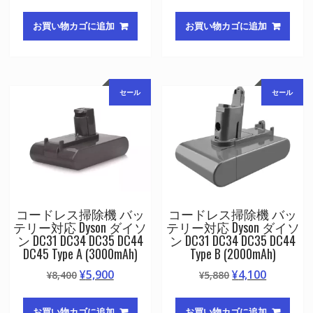
の
在
の
在
価
の
価
の
お買い物カゴに追加
お買い物カゴに追加
格
価
格
価
は
格
は
格
¥5,460
は
¥7,140
は
で
¥3,800
で
¥5,000
セール
セール
し
で
し
で
た。
す。
た。
す。
コードレス掃除機 バッ
コードレス掃除機 バッ
テリー対応 Dyson ダイソ
テリー対応 Dyson ダイソ
ン DC31 DC34 DC35 DC44
ン DC31 DC34 DC35 DC44
DC45 Type A (3000mAh)
Type B (2000mAh)
元
現
元
現
¥
5,900
¥
4,100
¥
8,400
¥
5,880
の
在
の
在
価
の
価
の
お買い物カゴに追加
お買い物カゴに追加